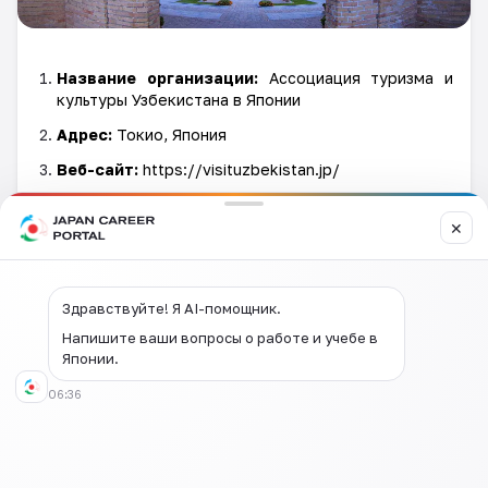
Название организации:
Ассоциация туризма и
культуры Узбекистана в Японии
Адрес:
Токио, Япония
Веб-сайт:
https://visituzbekistan.jp/
Цель:
Узбекское агентство по культуре и туризму
стремится популяризировать Узбекистан,
✕
фокусируясь на двух ключевых аспектах —
туризме и культуре. Организация работает над
повышением узнаваемости Узбекистана на
Здравствуйте! Я AI-помощник.
японском рынке и увеличением числа японских
туристов, посещающих Узбекистан.
Напишите ваши вопросы о работе и учебе в
Японии.
Оставить
06:36
комментарий