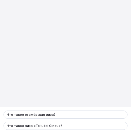
вопросы
日本企業向け
Как пользоваться JCP?
Контакты
:
+998 90 000 62 87
Электронная почта
info@migration.uz
Адрес
г.Ташкент, Алмазарский район, улица
Камаринисо 1 дом
Социальные сети
Что такое стажёрская виза?
Весь контент, размещенный на данном веб-сайте и
связанных с ним страницах в социальных сетях,
Что такое виза «Tokutei Ginou»?
управляется и контролируется Агентством по миграции