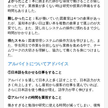
よかったこ
と：
本に囲まれた静かな環境で働けることが嬉し
かったです。業務量が多くない時は研究や授業の準備をする
時間もありました
。
難しかったこ
と：
私が働いていた図書室は
4
つの倉庫があっ
たが、
返却本が多い日は重い本を複数の倉庫まで運ぶのが大
変でした
。
また、貸し出しシステムの操作に慣れるまで少し
時間がかかりました
。
得たスキ
ル：
図書管理システムの操作方法を学びました。ま
た、学生同士で作業を分担しながら業務を進める中で、チー
ムワークの大切さを理解し、協力して働く力を身につけまし
た
。
アルバイトについてアドバイス
①日本語を生かせる仕事をすること
アルバイトを通して日本人と多く話すことで、日本語力が大
きく向上します。もし最初から接客の仕事を選んでいれば、
さらに日本語を使う機会が増え、語学力が早く伸びます。
②アルバイトの時間を重視すること
働きすぎると勉強や研究に使える時間が減ってしまい、後悔