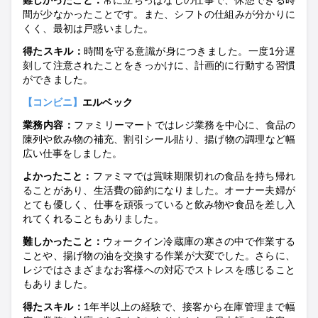
間が少なかったことです。また、シフトの仕組みが分かりに
くく、最初は戸惑いました。
得たスキ
ル：
時間を守る意識が身につきました。一度
1
分遅
刻して注意されたことをきっかけに、計画的に行動する習慣
ができました。
【コンビニ】
エルベック
業務内容：
ファミリーマートではレジ業務を中心に、食品の
陳列や飲み物の補充、割引シール貼り、揚げ物の調理など幅
広い仕事をしました
。
よかったこ
と：
ファミマでは賞味期限切れの食品を持ち帰れ
ることがあり、生活費の節約になりました。オーナー夫婦が
とても優しく、仕事を頑張っていると飲み物や食品を差し入
れてくれることもありました。
難しかったこ
と：
ウォークイン冷蔵庫の寒さの中で作業する
ことや、揚げ物の油を交換する作業が大変でした。さらに、
レジではさまざまなお客様への対応でストレスを感じること
もありました。
得たスキ
ル：
1
年半以上の経験で、接客から在庫管理まで幅