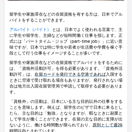
留学生や家族滞在などの在留資格を有する方は、日本でアル
バイトをすることができます。
アルバイト（バイト）
とは、日本でよく使われる言葉で、主
に学生や留学生、主婦などが短時間働く仕事を指します。正
式には「パートタイム・ジョブ（
part-time job
）」に近い意
味ですが、日本では特に学生や若者が生活費や学費を稼ぐ手
段として行う仕事をイメージすることが多いです。
留学生や家族滞在などの在留資格でアルバイトをするために
は、「資格外活動許可」を得る必要があります。「資格外活
動許可」は、
在留カードを発行できる空港であれば
入国する
ときに
空港で受け取れる場合もありますが、発行されない場
合は地方出入国在留管理局で申請して取得する必要がありま
す
。
「資格外」の活動は、日本にいる主な目的以外の仕事をする
ことを意味します。例えば、留学生のビザで日本に来るとし
たら、主な目的は「勉強」となりますが、暇なときに副業と
して学生が働くことができます。在留の主な目的に支障が出
ないように、働ける時間数が限られており、
原則として週
28
時間以内
とされています。