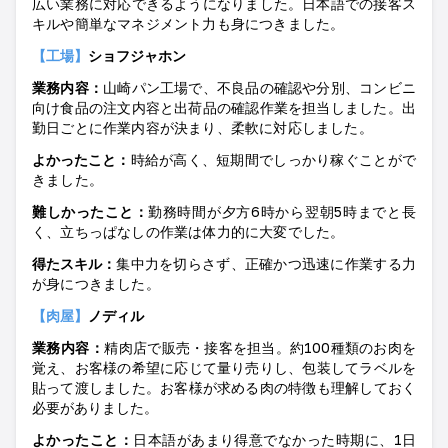
広い業務に対応できるようになりました。日本語での接客ス
キルや簡単なマネジメント力も身につきました。
【工場】
ショフジャホン
業務内容：
山崎パン工場で、不良品の確認や分別、コンビニ
向け食品の注文内容と出荷品の確認作業を担当しました。出
勤日ごとに作業内容が決まり、柔軟に対応しました
。
よかったこ
と：
時給が高く、短期間でしっかり稼ぐことがで
きました。
難しかったこ
と：
勤務時間が夕方
6
時から翌朝
5
時までと長
く、立ちっぱなしの作業は体力的に大変でした。
得たスキ
ル：
集中力を切らさず、正確かつ迅速に作業する力
が身につきました。
【肉屋】
ノディル
業務内容：
精肉店で販売・接客を担当。約
100
種類のお肉を
覚え、お客様の希望に応じて量り売りし、包装してラベルを
貼って渡しました。お客様が求める肉の特徴も理解しておく
必要がありました
。
よかったこ
と：
日本語があまり得意でなかった時期に、
1
日