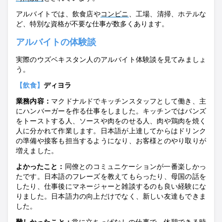
アルバイトでは、飲食店や
コンビニ
、工場、清掃、ホテルな
ど、特別な資格が不要な仕事が数多くあります
。
アルバイトの体験談
実際のウズベキスタン人のアルバイト体験談を見てみましょ
う。
【飲食】
ディヨラ
業務内容：
マクドナルドでキッチンスタッフとして働き、主
にハンバーガーを作る仕事をしました。キッチンではバンズ
をトーストする人、ソースや肉をのせる人、肉や鶏肉を焼く
人に分かれて作業します。日本語が上達してからはドリンク
の準備や接客も担当するようになり、お客様とのやり取りが
増えました。
よかったこ
と：
同僚とのコミュニケーションが一番楽しかっ
たです。日本語のフレーズを教えてもらったり、母国の話を
したり、仕事後にマネージャーと雑談するのも良い経験にな
りました。日本語力の向上だけでなく、新しい友達もできま
した。
難しかったこ
と：
常に立ちっぱなしの仕事で、休憩できる時