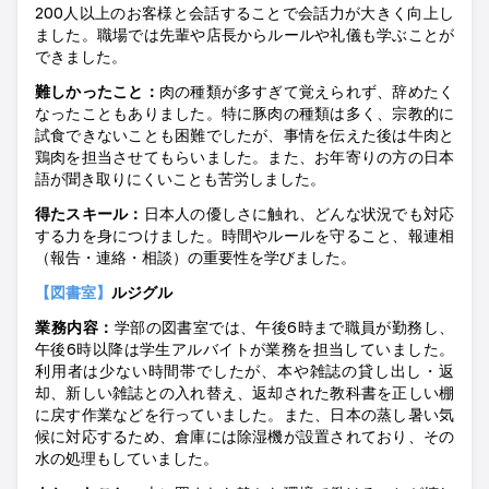
200
人以上のお客様と会話することで会話力が大きく向上し
ました。職場では先輩や店長からルールや礼儀も学ぶことが
できました。
難しかったこ
と：
肉の種類が多すぎて覚えられず、辞めたく
なったこともありました。特に豚肉の種類は多く、宗教的に
試食できないことも困難でしたが、事情を伝えた後は牛肉と
鶏肉を担当させてもらいました。また、お年寄りの方の日本
語が聞き取りにくいことも苦労しました。
得たスキー
ル：
日本人の優しさに触れ、どんな状況でも対応
する力を身につけました。時間やルールを守ること、報連相
（報告・連絡・相談）の重要性を学びました。
【図書室】
ルジグル
業務内容：
学部の図書室では、午後
6
時まで職員が勤務し、
午後
6
時以降は学生アルバイトが業務を担当していました
。
利用者は少ない時間帯でしたが、本や雑誌の貸し出し・返
却、新しい雑誌との入れ替え、返却された教科書を正しい棚
に戻す作業などを行っていました。また、日本の蒸し暑い気
候に対応するため、倉庫には除湿機が設置されており、その
水の処理もしていました
。