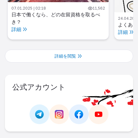
07.01.2025 | 02:18
11,562
日本で働くなら、どの在留資格を取るべ
24.04.2025
き？
よくある
詳細
詳細
詳細を閲覧
公式アカウント
Link -
https://t.me/JAPAN_CAREER_PORTA
Link -
https://www.instagram.com/
Link -
https://www.facebo
Link -
https://ww