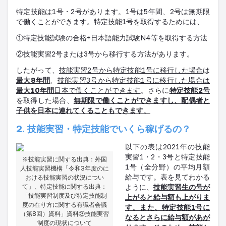
特定技能は1号・2号があります。1号は5年間、2号は無期限
で働くことができます。特定技能1号を取得するためには、
①特定技能試験の合格+日本語能力試験N4等を取得する方法
②技能実習2号または3号から移行する方法があります。
したがって、
技能実習2号から特定技能1号に移行した場合
は
最大8年間
、
技能実習3号から特定技能1号に移行した場合は
最大10年間
日本で働くことができます
。さらに
特定技能2号
を取得した場合、
無期限で働くことができますし、配偶者と
子供を日本に連れてくることもできます
。
2. 技能実習・特定技能でいくら稼げるの？
以下の表は2021年の技能
実習1・2・3号と特定技能
※技能実習に関する出典：外国
1号（全分野）の平均月額
人技能実習機構「令和3年度のに
給与です。表を見てわかる
おける技能実習の状況につい
て」、特定技能に関する出典：
ように、
技能実習生の号が
「技能実習制度及び特定技能制
上がると給与額も上がりま
度の在り方に関する有識者会議
す。また、特定技能1号に
（第8回）資料」資料③技能実習
なるとさらに給与額があが
制度の現状について