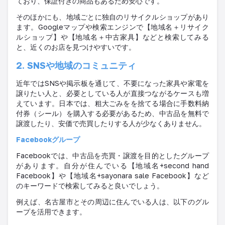
ており、保証付きの商品もあるため安心です。
そのほかにも、地域ごとに独自のリサイクルショップがあり
ます。
Google
マップや検索エンジンで【地域名＋リサイク
ルショップ】や【地域名＋中古家具】などと検索してみる
と、近くのお店を見つけやすいです。
2. SNS
や地域のコミュニティ
近年では
SNS
や掲示板を通じて、不要になった家具や家電を
譲りたい人と、必要としている人が直接つながるケースも増
えています。日本では、粗大ごみをを捨てる場合に手数料納
付券（シール）を購入する必要があるため、中古品を無料で
譲渡したり、安価で売買したりする人が少なくありません。
Facebook
グループ
Facebook
では、中古品を売買・譲渡を目的としたグループ
があります。自分が住んでいる【地域名
+
second hand
Facebook
】や【地域名
+
sayonara sale Facebook
】など
のキーワードで検索してみると良いでしょう。
例えば、名古屋市とその周辺に住んでいる人は、以下のグル
ープを活用できます。