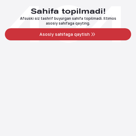
404
Sahifa topilmadi!
Afsuski siz tashrif buyurgan sahifa topilmadi. Iltimos
asosiy sahifaga qayting.
Asosiy sahifaga qaytish