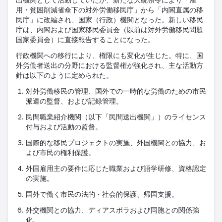
用・貧困削減省傘下の対外労働移民庁」から「内閣直属の移
民庁」に改編され、国家（行政）機関となった。新しい移民
庁は、内閣および国家移民委員会（以前は対外労働移民問題
国家委員会）に直接報告することになった。
行政機関への移行により、権限にも変化が生じた。特に、国
外労働者送出の分野における監督権が強化され、主な活動方
針は以下のように定められた。
対外労働移民の管理、国外での一時的な労働のための市民
派遣の監督、および記録管理。
民間職業紹介機関（以下「民間送出機関」）のライセンス
付与および活動の監督。
国際的な移民プロジェクトの実施、外国機関との協力、お
よび市民の権利保護。
外国雇用主の要件に応じた職業および語学研修、資格認定
の実施。
国外で働く市民の法的・社会的保護、帰国支援。
外交機関との協力、ディアスポラおよび同胞との関係強
化。