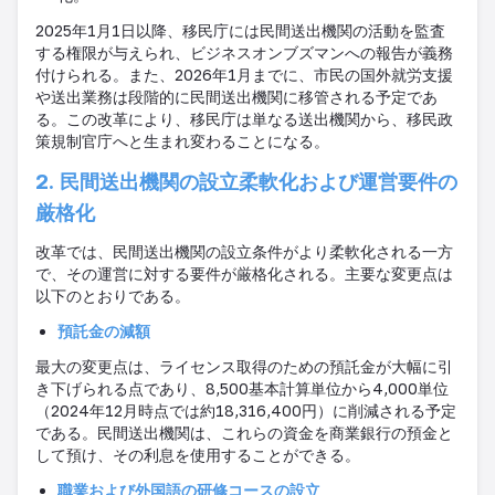
2025
年
1
月
1
日以降、移民庁には民間送出機関の活動を監査
する権限が与えられ、ビジネスオンブズマンへの報告が義務
付けられる。また、
2026
年
1
月までに、市民の国外就労支援
や送出業務は段階的に民間送出機関に移管される予定であ
る。この改革により、移民庁は単なる送出機関から、移民政
策規制官庁へと生まれ変わることになる。
2. 民間送出機関の設立柔軟化および運営要件の
厳格化
改革では、民間送出機関の設立条件がより柔軟化される一方
で、その運営に対する要件が厳格化される。主要な変更点は
以下のとおりである。
預託金の減額
最大の変更点は、ライセンス取得のための預託金が大幅に引
き下げられる点であり、
8,500
基本計算単位から
4,000
単位
（
2024
年
12
月時点では約
18,316,400
円）に削減される予定
である。民間送出機関は、これらの資金を商業銀行の預金と
して預け、その利息を使用することができる。
職業および外国語の研修コースの設立