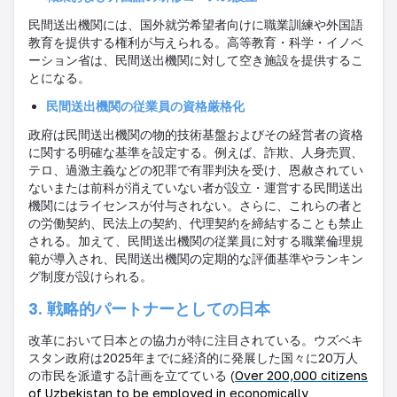
民間送出機関には、国外就労希望者向けに職業訓練や外国語
教育を提供する権利が与えられる。高等教育・科学・イノベ
ーション省は、民間送出機関に対して空き施設を提供するこ
とになる。
民間送出機関の従業員の資格厳格化
政府は民間送出機関の物的技術基盤およびその経営者の資格
に関する明確な基準を設定する。例えば、詐欺、人身売買、
テロ、過激主義などの犯罪で有罪判決を受け、恩赦されてい
ないまたは前科が消えていない者が設立・運営する民間送出
機関にはライセンスが付与されない。さらに、これらの者と
の労働契約、民法上の契約、代理契約を締結することも禁止
される。加えて、民間送出機関の従業員に対する職業倫理規
範が導入され、民間送出機関の定期的な評価基準やランキン
グ制度が設けられる。
3. 戦略的パートナーとしての日本
改革において日本との協力が特に注目されている。ウズベキ
スタン政府は
2025
年までに経済的に発展した国々に
20
万人
の市民を派遣する計画を立てている
(
Over 200,000 citizens
of Uzbekistan to be employed in economically