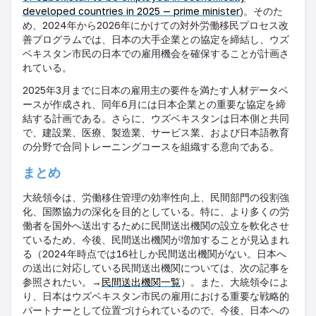
developed countries in 2025 — prime minister
)
。そのた
め、
2024
年から
2026
年にかけての対外労働移民プロセス改
善プログラムでは、日本の大手企業との協定を締結し、ウズ
ベキスタン市民の日本での雇用機会を確保することが計画さ
れている。
2025
年
3
月までに日本の雇用主の要件を満たす人材データベ
ースが作成され、同年
6
月には日本企業との重要な協定を締
結する計画である。さらに、ウズベキスタンは日本側と共同
で、建設業、医療、製造業、サービス業、および日本語教育
の分野で合同トレーニングコースを組織する意向である。
まとめ
大統領令は、労働移住管理の効率性向上、民間部門の役割強
化、国際協力の深化を目的としている。特に、より多くの労
働者を国外へ送出するために民間送出機関の設立を軟化させ
ているため、今後、民間送出機関が増加することが見込まれ
る（
2024
年時点では
16
社しか民間送出機関がない。日本へ
の送出に対応している民間送出機関については、次の記事を
参照されたい。→
民間送出機関一覧
）。また、大統領令によ
り、日本はウズベキスタン市民の雇用における重要な戦略的
パートナーとして位置づけられているので、今後、日本への