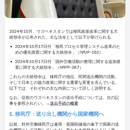
2024
年
10
月、ウズベキスタンでは移民政策改革に関する大
統領令が公布された。主な法令として以下が挙げられる。
2024
年
10
月
17
日付「移民プロセス管理システム改革のた
めの優先措置に関する大統領令」（
№UP-162
）
2024
年
10
月
17
日付「国外労働活動の整理に関する追加措
置に関する大統領令」（
№PP-367
）
これらの大統領令は、移民庁の地位、民間送出機関の活動、
そして日本との協力政策に関する重要な変更を含んでいる。
以下では、それぞれの主な内容について詳しく説明する。
なお、従前のウズベキスタンの送出手続については、次の記
事を参照されたい。→
送出手続の概要
1.
移民庁：送り出し機関から国家機関へ
以前、対外労働移民庁は雇用・貧困削減省の傘下で国家の送
出機関として活動していたが、新たな大統領令により「雇