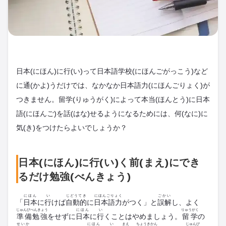
日本(にほん)に行(い)って日本語学校(にほんごがっこう)など
に通(かよ)うだけでは、なかなか日本語力(にほんごりょく)が
つきません。留学(りゅうがく)によって本当(ほんとう)に日本
語(にほんご)を話(はな)せるようになるためには、何(なに)に
気(き)をつけたらよいでしょうか？
日本(にほん)に行(い)く前(まえ)にでき
るだけ勉強(べんきょう)
にほん
い
じどうてき
にほんごりょく
ごかい
「
日本
に
行
けば
自動的
に
日本語力
がつく」と
誤解
し、よく
じゅんびべんきょう
にほん
い
りゅうがく
準備勉強
をせずに
日本
に
行
くことはやめましょう。
留学
の
せいか
にほん
い
まえ
ちょうきかん
じゅんび