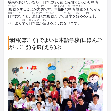
成果
をあげたいなら、
日本
に
行
く
前
に
長期間
しっかり
準備
べんきょう
たいせつ
ほんかくてき
じゅんび
べんきょう
勉強
をすることが
大切
です。
本格的
な
準備
勉強
をしてから
にほん
い
さいていげん
べんきょう
りゅうがく
はじ
ひと
くら
日本
に
行
くと、
最低限
の
勉強
だけで
留学
を
始
める
人
と
比
はや
にほんご
はな
べ、より
早
く
日本語
が
話
せるようになります。
母国(ぼこく)でよい日本語学校(にほんご
がっこう)を選(えら)ぶ