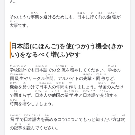
ん。
じたい
さ
にほん
い
まえ
べんきょう
そのような
事態
を
避
けるためにも、
日本
に
行
く
前
の
勉強
が
だいじ
大事
です。
日本語(にほんご)を使(つか)う機会(きか
い)をなるべく増(ふ)やす
がっこう
いがい
にほんご
こうりゅう
ふ
がっこう
学校
以外
でも
日本語
での
交流
を
増
やしてください。
学校
の
どうきゅうせい
なかま
せんぱい
どうりょう
同級生
やサークル
仲間
、アルバイトの
先輩
・
同僚
など、
きかい
み
にほんじん
なかま
つく
ぼこく
ひと
機会
を
見
つけて
日本人
の
仲間
を
作
りましょう。
母国
の
人
だけ
かた
にほんじん
たこく
りゅうがくせい
にほんごで
こうりゅう
で
固
まらず、
日本人
や
他国
の
留学生
と
日本語
で
交流
する
じかん
ふ
時間
を
増
やしましょう。
りゅうがく
にほんごりょく
たか
し
かた
つぎ
留学
で
日本語力
を
高
めるコツについてもっと
知
りたい
方
は
次
きじ
よ
の
記事
を
読
んでください。