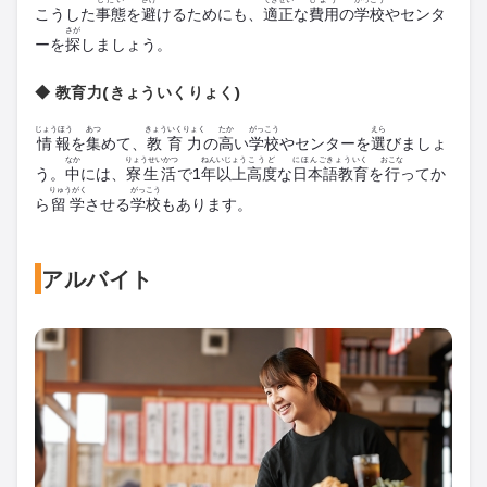
こうした
事態
を
避
けるためにも、
適正
な
費用
の
学校
やセンタ
さが
ーを
探
しましょう。
◆ 教育力(きょういくりょく)
じょうほう
あつ
きょういくりょく
たか
がっこう
えら
情報
を
集
めて、
教育力
の
高
い
学校
やセンターを
選
びましょ
なか
りょうせいかつ
ねんいじょう
こうど
にほんごきょういく
おこな
う。
中
には、
寮生活
で1
年以上
高度
な
日本語教育
を
行
ってか
りゅうがく
がっこう
ら
留学
させる
学校
もあります。
アルバイト