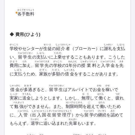
かくてすうりょう
各手数料
◆ 費用(ひよう)
がっこう
せいと
しょうかいしゃ
しゃれい
しはら
学校
やセンターが
生徒
の
紹介者
（ブローカー）に
謝礼
を
支払
りゅうがくせい
しはら
うわの
い、
留学生
の
支払
いに
上乗
せすることもあります。こうした
ひよう
くわ
りゅうがくさき
がっこう
ねんぶん
じゅぎょうりょう
にゅうがくきん
さき
費用
に
加
え、
留学先
の
学校
の1
年分
の
授業料
と
入学金
を
先
しはら
かぞく
たがく
しゃっきん
に
支払
うため、
家族
が
多額
の
借金
をすることがあります。
しゃっきん
おおす
りゅうがくせい
かね
かせ
借金
が
多過
ぎると、
留学生
はアルバイトでお
金
を
稼
いで
じっか
そうきん
むり
はたら
つか
実家
に
送金
しようとします。しかし、
無理
して
働
くと、
疲
れ
べんきょう
せいげんじかん
こ
はたら
て
勉強
ができません。また、
制限時間
を
超
えて
働
いたため
にゅうかん
しゅつにゅうこくざいりゅうかんりちょう
りゅうがく
けいぞく
みと
に、
入管
（
出入国在留管理庁
）から
留学
の
継続
を
認
めて
たいがく
お
こ
せんぱい
もらえず、
退学
に
追
い
込
まれた
先輩
もいます。
じたい
さけ
てきせい
ひよう
がっこう