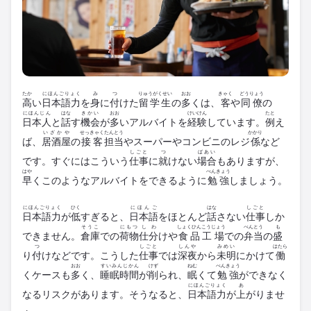
たか
にほんごりょく
み
つ
りゅうがくせい
おお
きゃく
どうりょう
高
い
日本語力
を
身
に
付
けた
留学生
の
多
くは、
客
や
同僚
の
にほんじん
はな
きかい
おお
けいけん
たと
日本人
と
話
す
機会
が
多
いアルバイトを
経験
しています。
例
え
いざかや
せっきゃく
たんとう
かかり
ば、
居酒屋
の
接客
担当
やスーパーやコンビニのレジ
係
など
しごと
つ
ばあい
です。すぐにはこういう
仕事
に
就
けない
場合
もありますが、
はや
べんきょう
早
くこのようなアルバイトをできるように
勉強
しましょう。
にほんごりょく
ひく
にほんご
はな
しごと
日本語力
が
低
すぎると、
日本語
をほとんど
話
さない
仕事
しか
そうこ
にもつ
しわ
しょくひんこうじょう
べんとう
も
できません。
倉庫
での
荷物
仕分
けや
食品工場
での
弁当
の
盛
つ
しごと
しんや
みめい
はたら
り
付
けなどです。こうした
仕事
では
深夜
から
未明
にかけて
働
おお
すいみんじかん
けず
ねむ
べんきょう
くケースも
多
く、
睡眠時間
が
削
られ、
眠
くて
勉強
ができなく
にほんごりょく
あ
なるリスクがあります。そうなると、
日本語力
が
上
がりませ