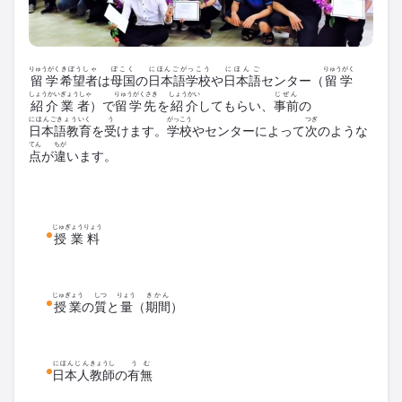
りゅうがく
きぼうしゃ
ぼこく
にほんごがっこう
にほんご
りゅうがく
留学
希望者
は
母国
の
日本語学校
や
日本語
センター（
留学
しょうかいぎょうしゃ
りゅうがくさき
しょうかい
じぜん
紹介業者
）で
留学先
を
紹介
してもらい、
事前
の
にほんごきょういく
う
がっこう
つぎ
日本語教育
を
受
けます。
学校
やセンターによって
次
のような
てん
ちが
点
が
違
います。
じゅぎょうりょう
授業料
じゅぎょう
しつ
りょう
きかん
授業
の
質
と
量
（
期間
）
にほんじん
きょうし
うむ
日本人
教師
の
有無