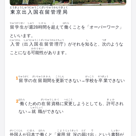
とうきょうしゅつにゅうこくざいりゅうかんりきょく
東京出入国在留管理局
りゅうがくせい
しゅう
じかん
こ
はたら
留学生
が
週
28
時間
を
超
えて
働
くことを「オーバーワーク」
といいます。
にゅうかん
しゅつにゅうこくざいりゅうかんりちょう
し
つぎ
入管
（
出入国在留管理庁
）がそれを
知
ると、
次
のような
かのうせい
ことになる
可能性
があります。
りゅうがく
ざいりゅう
きかん
こうしん
がっこう
そつぎょう
留学
の
在留
期間
を
更新
できない→
学校
を
卒業
できない
はたら
ざいりゅう
しかく
へんこう
きょか
働
くための
在留
資格
に
変更
しようとしても、
許可
され
しゅうしょく
ない→
就職
ができない
がいこくじん
にほん
はたら
こよう
じょうきょう
とど
で
しょるい
外国人
が
日本
で
働
くと「
雇用
状況
の
届
け
出
」という
書類
が