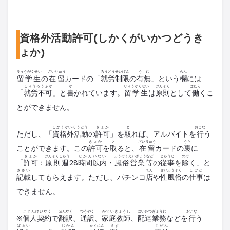
資格外活動許可(しかくがいかつどうき
ょか)
りゅうがくせい
ざいりゅう
ろうどうせいげん
うむ
らん
留学生
の
在留
カードの「
就労制限
の
有無
」という
欄
には
しゅうろうふか
か
りゅうがくせい
げんそく
はたら
「
就労不可
」と
書
かれています。
留学生
は
原則
として
働
くこ
とができません。
しかくがいろうどう
きょか
と
おこな
ただし、「
資格外活動
の
許可
」を
取
れば、アルバイトを
行
う
きょか
と
ざいりゅう
うら
ことができます。この
許可
を
取
ると、
在留
カードの
裏
に
きょか
げんそくしゅう
じかんいない
ふうぞくえいぎょうなど
じゅうじ
のぞ
「
許可
：
原則週
28
時間以内
・
風俗営業等
の
従事
を
除
く」と
きさい
てん
せいふうぞく
しごと
記載
してもらえます。ただし、パチンコ
店
や
性風俗
の
仕事
は
できません。
こじんけいやく
ほんやく
つうやく
かていきょうし
はいたつぎょうむ
おこな
※
個人契約
で
翻訳
、
通訳
、
家庭教師
、
配達業務
などを
行
う
ばあい
じかん
かくにん
むず
じぜん