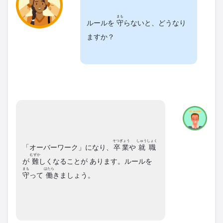
まも
ルールを
守
らないと、どうなり
ますか？
そつぎょう
しゅうしょく
「オーバーワーク」になり、
卒業
や
就職
むずか
が
難
しくなることが あります。ルールを
まも
はたら
守
って
働
きましょう。