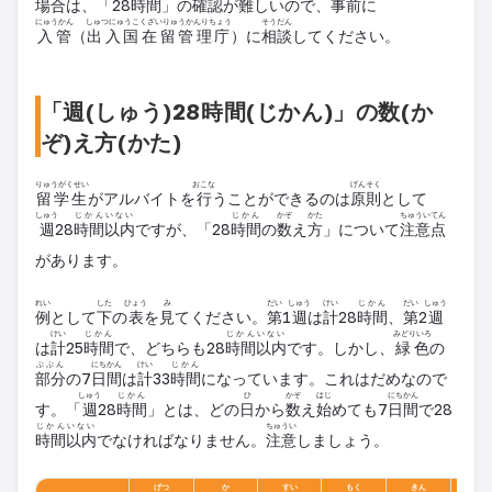
場合
は、「28
時間
」の
確認
が
難
しいので、
事前
に
にゅうかん
しゅつにゅうこくざいりゅうかんりちょう
そうだん
入管
（
出入国在留管理庁
）に
相談
してください。
「週(しゅう)28時間(じかん)」の数(か
ぞ)え方(かた)
りゅうがくせい
おこな
げんそく
留学生
がアルバイトを
行
うことができるのは
原則
として
しゅう
じかんいない
じかん
かぞ
かた
ちゅういてん
週
28
時間以内
ですが、「28
時間
の
数
え
方
」について
注意点
があります。
れい
した
ひょう
み
だい
しゅう
けい
じかん
だい
しゅう
例
として
下
の
表
を
見
てください。
第
1
週
は
計
28
時間
、
第
2
週
けい
じかん
じかんいない
みどりいろ
は
計
25
時間
で、どちらも28
時間以内
です。しかし、
緑色
の
ぶぶん
にちかん
けい
じかん
部分
の7
日間
は
計
33
時間
になっています。これはだめなので
しゅう
じかん
ひ
かぞ
はじ
にちかん
す。「
週
28
時間
」とは、どの
日
から
数
え
始
めても7
日間
で28
じかんいない
ちゅうい
時間以内
でなければなりません。
注意
しましょう。
げつ
か
すい
もく
きん
ど