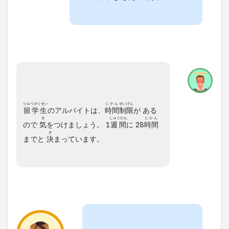
りゅうがくせい
じかん
せいげん
留学生
のアルバイトは、
時間
制限
が ある
き
しゅうかん
じかん
ので
気
をつけましょう。 1
週間
に 28
時間
き
までと
決
まっています。