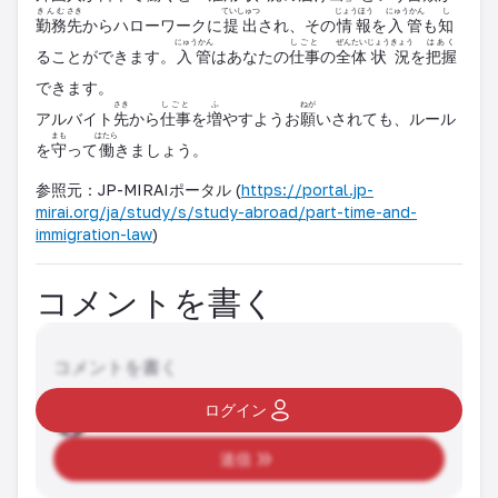
きんむ
さき
ていしゅつ
じょうほう
にゅうかん
し
勤務
先
からハローワークに
提出
され、その
情報
を
入管
も
知
にゅうかん
しごと
ぜんたい
じょうきょう
はあく
ることができます。
入管
はあなたの
仕事
の
全体
状況
を
把握
できます。
さき
しごと
ふ
ねが
アルバイト
先
から
仕事
を
増
やすようお
願
いされても、ルール
まも
はたら
を
守
って
働
きましょう。
参照元：JP-MIRAIポータル (
https://portal.jp-
mirai.org/ja/study/s/study-abroad/part-time-and-
immigration-law
)
コメントを書く
コメントを書く
ログイン
送信