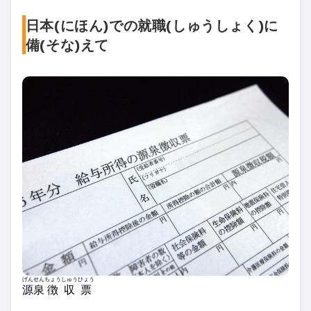
日本(にほん)での就職(しゅうしょく)に
備(そな)えて
げんせん
ちょうしゅうひょう
源泉
徴収票