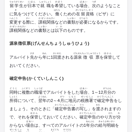
りゅうがくせい
にほん
しゅうしょく
きぼう
ばあい
つぎ
留学生
が
日本
で
就職
を
希望
している
場合
、
次
のようなこと
き
はたら
ざいりゅう
しかく
に
気
をつけてください。
働
くための
在留
資格
（
ビザ
）に
へんこう
さい
かぜい
かんけい
しょるい
ひつよう
変更
する
際
に、
課税
関係
などの
書類
が
必要
になるからです。
かぜい
かんけい
しょるい
いか
課税
関係
などの
書類
とは
以下
のものです。
源泉徴収票(げんせんちょうしゅうひょう)
さき
ねん
かい
わた
げんせん
ちょうしゅうひょう
ほかん
アルバイト
先
から
年
に1
回
渡
される
源泉
徴収票
を
保管
して
おいてください。
確定申告(かくていしんこく)
どうじ
ふくすう
しょくば
ばあい
がつ
ぶん
同時
に
複数
の
職場
で
アルバイト
をした
場合
、1～12
月
分
の
しょとく
よくねん
がつ
じもと
ぜいむ
しょ
かくていしんこく
所得
について、
翌年
の2～4
月
に
地元
の
税務
署
で
確定申告
をし
かくてい
しんこくしょ
うつ
わた
ましょう。そのときに「
確定
申告書
の
写
し」を
渡
されますの
ほかん
かくていしんこく
かた
わ
で、それを
保管
しておいてください。
確定申告
のやり
方
が
分
ばあい
ねん
ぶん
きゅうよ
めいさい
からない
場合
は、すべての
アルバイト
の1
年
分
の
給与
明細
を
ぜいむ
しょ
も
い
まどぐち
そうだん