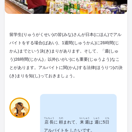
留学生(りゅうがくせい)の皆(みな)さんが日本(にほん)でアル
バイトをする場合(ばあい)、1週間(しゅうかん)に28時間(じ
かん)までという決(き)まりがあります。そして、「週(しゅ
う)28時間(じかん)」以外(いがい)にも重要(じゅうよう)なこ
とがあります。アルバイトに関(かん)する法律(ほうりつ)の決
(き)まりを知(し)っておきましょう。
てんちょう
たの
らいしゅう
しゅう
にち
店長
に
頼
まれて、
来週
は
週
に5
日
アルバイトを したいです。