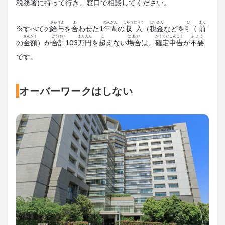
税務
署
に
持
って
行
き、
窓口
で
相談
してください。
きゅうよ
あ
ねんかん
しゅうにゅう
ぜいきん
ひ
まえ
※すべての
給与
を
合
わせた1
年間
の
収入
（
税金
などを
引
く
前
きんがく
ごうけい
まんえん
こ
ばあい
かくていしんこく
ふよう
の
金額
）が
合計
103
万円
を
超
えない
場合
は、
確定申告
が
不要
です。
オーバーワークはしない