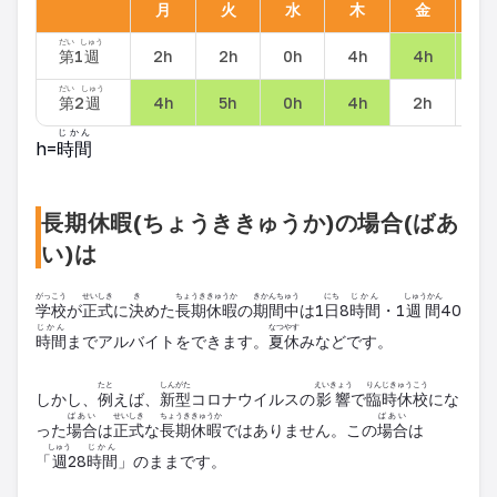
月
火
水
木
金
土
だい
しゅう
第
1
週
2h
2h
0h
4h
4h
8h
だい
しゅう
第
2
週
4h
5h
0h
4h
2h
2h
じかん
h=
時間
長期休暇(ちょうききゅうか)の場合(ばあ
い)は
がっこう
せいしき
き
ちょうききゅうか
きかんちゅう
にち
じかん
しゅうかん
学校
が
正式
に
決
めた
長期休暇
の
期間中
は1
日
8
時間
・1
週間
40
じかん
なつやす
時間
までアルバイトをできます。
夏休
みなどです。
たと
しんがた
えいきょう
りんじきゅうこう
しかし、
例
えば、
新型
コロナウイルスの
影響
で
臨時休校
にな
ばあい
せいしき
ちょうききゅうか
ばあい
った
場合
は
正式
な
長期休暇
ではありません。この
場合
は
しゅう
じかん
「
週
28
時間
」のままです。