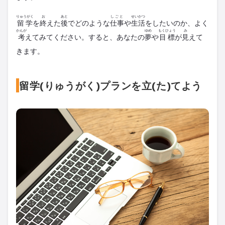
りゅうがく
お
あと
しごと
せいかつ
留学
を
終
えた
後
でどのような
仕事
や
生活
をしたいのか、よく
かんが
ゆめ
もくひょう
み
考
えてみてください。すると、あなたの
夢
や
目標
が
見
えて
きます。
留学(りゅうがく)プランを立(た)てよう