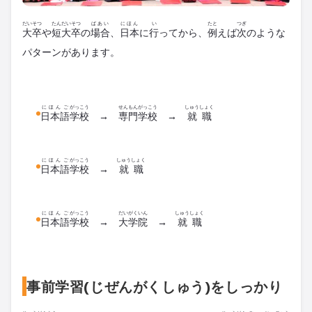
だいそつ
たんだいそつ
ばあい
にほん
い
たと
つぎ
大卒
や
短大卒
の
場合
、
日本
に
行
ってから、
例
えば
次
のような
パターンがあります。
にほんご
がっこう
せんもん
がっこう
しゅうしょく
日本語
学校
→
専門
学校
→
就職
にほんご
がっこう
しゅうしょく
日本語
学校
→
就職
にほんご
がっこう
だいがくいん
しゅうしょく
日本語
学校
→
大学院
→
就職
事前学習(じぜんがくしゅう)をしっかり