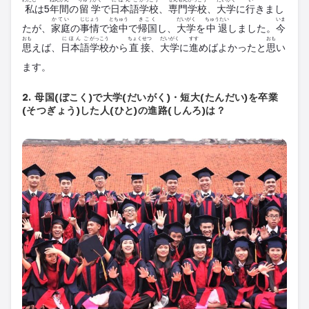
私
は5
年
間
の
留学
で
日本語
学校
、
専門
学校
、
大学
に
行
きまし
かてい
じじょう
とちゅう
きこく
だいがく
ちゅうたい
いま
たが、
家庭
の
事情
で
途中
で
帰国
し、
大学
を
中退
しました。
今
おも
にほんご
がっこう
ちょくせつ
だいがく
すす
おも
思
えば、
日本語
学校
から
直接
、
大学
に
進
めばよかったと
思
い
ます。
2. 母国(ぼこく)で大学(だいがく)・短大(たんだい)を卒業
(そつぎょう)した人(ひと)の進路(しんろ)は？