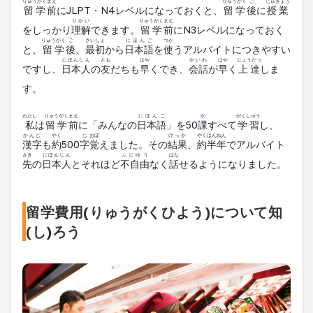
りゅうがく
まえ
りゅうがく
ご
じゅぎょう
留学
前
にJLPT・N4レベルになっておくと、
留学
後
に
授業
りかい
りゅうがく
まえ
をしっかり
理解
できます。
留学
前
にN3
レベル
になっておく
りゅうがく
ご
さいしょ
にほんご
つか
と、
留学
後
、
最初
から
日本語
を
使
う
アルバイト
につきやすい
にほんじん
とも
はや
かいわ
はや
じょうたつ
ですし、
日本人
の
友
だちも
早
くでき、
会話
が
早
く
上達
しま
す。
わたし
りゅうがく
まえ
にほんご
か
がくしゅう
私
は
留学
前
に「みんなの
日本語
」を50
課
すべて
学習
し、
かんじ
やく
じ
おぼ
けっか
やく
はん
ねん
漢字
も
約
500
字
覚
えました。その
結果
、
約
半
年
で
アルバイ
ト
さき
にほんじん
ふじゆう
はな
先
の
日本人
とそれほど
不自由
なく
話
せるようになりました。
留学費用(りゅうがくひよう)について知
(し)ろう