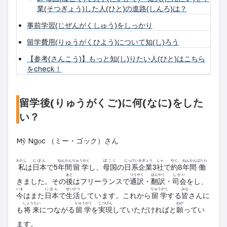
業(そつぎょう)した人(ひと)の進路(しんろ)は？
事前学習(じぜんがくしゅう)をしっかり
留学費用(りゅうがくひよう)について知(し)ろう
【参考(さんこう)】もっと知(し)りたい人(ひと)はこちら
をcheck！
留学後(りゅうがくご)に何(なに)をした
い？
Mỹ Ngọc （ミー・ゴック）さん
わたし
にほん
ねん
かん
りゅうがく
ぼこく
にっけい
きぎょう
しゃ
やく
ねん
かん
はたら
私
は
日本
で5
年
間
留学
し、
母国
の
日系
企業
3
社
で
約
8
年
間
働
あと
つうやく
ほんやく
しかい
きました。その
後
は
フリーランス
で
通訳
・
翻訳
・
司会
をし、
いま
にほん
せいかつ
りゅうがく
みな
今
はまた
日本
で
生活
しています。これから
留学
する
皆
さんに
しょうらい
りゅうがく
じつげん
ねが
も
将来
につながる
留学
を
実現
していただければと
願
ってい
ます。