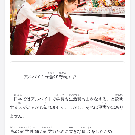
しゅう
じかん
アルバイトは
週
28
時間
まで
にほん
がくひ
せいかつ
ひ
せつめい
「
日本
では
アルバイト
で
学費
も
生活
費
もまかなえる」と
説明
ひと
し
じじつ
する
人
がいるかも
知
れません。しかし、それは
事実
ではあり
ません。
わたし
りゅうがく
なかま
りゅうがく
おお
しゃっきん
私
の
留学
仲間
は
留学
のために
大
きな
借金
をしたため、