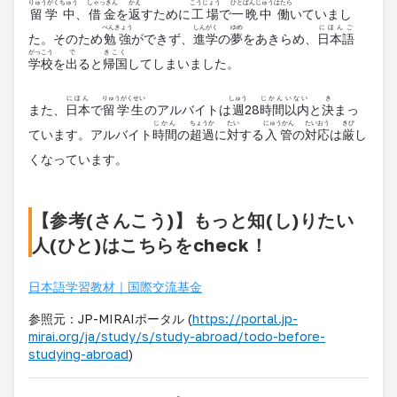
りゅうがく
ちゅう
しゃっきん
かえ
こうじょう
ひとばんじゅう
はたら
留学
中
、
借金
を
返
すために
工場
で
一晩中
働
いていまし
べんきょう
しんがく
ゆめ
にほんご
た。そのため
勉強
ができず、
進学
の
夢
をあきらめ、
日本語
がっこう
で
きこく
学校
を
出
ると
帰国
してしまいました。
にほん
りゅうがくせい
しゅう
じかん
いない
き
また、
日本
で
留学生
の
アルバイト
は
週
28
時間
以内
と
決
まっ
じかん
ちょうか
たい
にゅうかん
たいおう
きび
ています。アルバイト
時間
の
超過
に
対
する
入管
の
対応
は
厳
し
くなっています。
【参考(さんこう)】もっと知(し)りたい
人(ひと)はこちらをcheck！
日本語学習教材｜国際交流基金
参照元：JP-MIRAIポータル (
https://portal.jp-
mirai.org/ja/study/s/study-abroad/todo-before-
studying-abroad
)