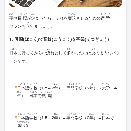
ゆめ
もくひょう
さだ
じつげん
りゅうがく
夢
や
目標
が
定
まったら、それを
実現
させるための
留学
た
プラン
を
立
てましょう。
1. 母国(ぼこく)で高校(こうこう)を卒業(そつぎょう)
にほん
い
なが
おお
つぎ
日本
に
行
ってからの
流
れとして
多
かったのは
次
のようなパタ
ーンです。
にほんご
がっこう
ねん
せんもん
がっこう
ねん
だいがく
日本語
学校
（1.5～2
年
）→
専門
学校
（2
年
）→
大学
（4
ねん
にほん
しゅうしょく
年
）→
日本
で
就職
にほんご
がっこう
ねん
せんもん
がっこう
ねん
にほん
日本語
学校
（1.5～2
年
）→
専門
学校
（2
年
）→
日本
で
しゅうしょく
就職