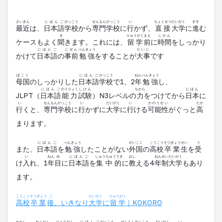
さいきん
にほんご
がっこう
せんもん
がっこう
い
ちょくせつ
だいがく
すす
最近
は、
日本語
学校
から
専門
学校
に
行
かず、
直接
大学
に
進
む
き
りゅうがく
まえ
じかん
ケースもよく
聞
きます。これには、
留学
前
に
時間
をしっかり
にほんご
じぜん
べんきょう
だいじ
かけて
日本語
の
事前
勉強
をすることが
大事
です
ぼこく
にほんご
がっこう
ねん
べんきょう
母国
のしっかりした
日本語
学校
で1、2
年
勉強
し、
にほんご
のうりょく
しけん
ちから
にほん
JLPT（
日本語
能力
試験
）N3
レベル
の
力
をつけてから
日本
に
い
せんもん
がっこう
い
だいがく
い
かのうせい
たか
行
くと、
専門
学校
に
行
かずに
大学
に
行
ける
可能性
がぐっと
高
まります。
にほんご
べんきょう
がいこく
こうこう
そつぎょう
せい
う
また、
日本語
を
勉強
したことがない
外国
の
高校
卒業
生
を
受
い
ねん
め
にほんご
しゅうちゅうてき
おし
ねん
せい
だいがく
け
入
れ、1
年
目
に
日本語
を
集中的
に
教
える4
年
制
大学
もあり
ます。
こうこう
そつぎょう
ご
だいがく
りゅうがく
高校
卒業
後
、いきなり
大学
に
留学
｜KOKORO
わたし
ねん
かん
りゅうがく
にほんご
がっこう
せんもん
がっこう
だいがく
い