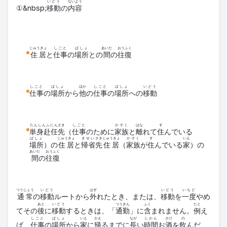
いどう
ないよう
①&nbsp;
移動
の
内容
じゅうきょ
しごと
ばしょ
あいだ
おうふく
住居
と
仕事
の
場所
との
間
の
往復
しごと
ばしょ
ほか
しごと
ばしょ
いどう
仕事
の
場所
から
他
の
仕事
の
場所
への
移動
たんしんふにん
さき
しごと
かぞく
はな
す
単身赴任
先
（
仕事
のために
家族
と
離
れて
住
んでいる
ばしょ
じゅうきょ
きせい
さき
じゅうきょ
かぞく
す
いえ
場所
）の
住居
と
帰省
先
住居
（
家族
が
住
んでいる
家
）の
あいだ
おうふく
間
の
往復
つうじょう
いどう
はず
いどう
いちど
通常
の
移動
ルートから
外
れたとき、または、
移動
を
一度
やめ
あと
いどう
つうきん
ふく
たと
てその
後
に
移動
するときは、「
通勤
」に
含
まれません。
例
え
しごと
ばしょ
いえ
かえ
なが
じかん
さけ
の
ば、
仕事
の
場所
から
家
に
帰
るまでに
長
い
時間
お
酒
を
飲
んだ