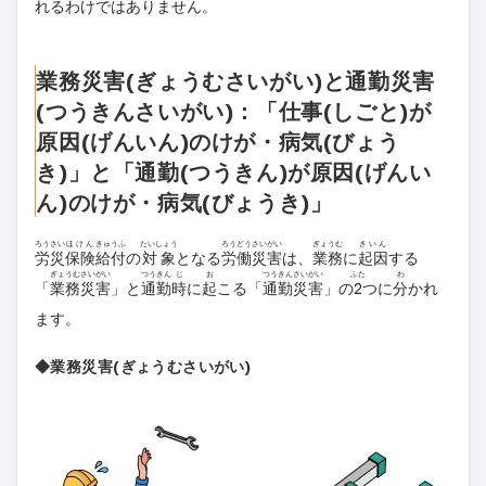
れるわけではありません。
業務災害(ぎょうむさいがい)と通勤災害
(つうきんさいがい)：「仕事(しごと)が
原因(げんいん)のけが・病気(びょう
き)」と「通勤(つうきん)が原因(げんい
ん)のけが・病気(びょうき)」
ろうさい
ほけん
きゅうふ
たいしょう
ろうどうさいがい
ぎょうむ
きいん
労災
保険
給付
の
対象
となる
労働災害
は、
業務
に
起因
する
ぎょうむ
さいがい
つうきん
じ
お
つうきん
さいがい
ふた
わ
「
業務
災害
」と
通勤
時
に
起
こる「
通勤
災害
」の
2
つに
分
かれ
ます。
◆業務災害(ぎょうむさいがい)