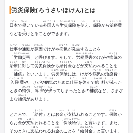
労災保険(ろうさいほけん)とは
にほん
はたら
がいこくじん
ろうさい
ほけん
つか
ほけん
ちりょう
ひ
日本
で
働
いている
外国人
も
労災
保険
を
使
え、
保険
から
治療
費
う
などを
受
けとることができます。
しごと
つうきん
げんいん
びょうき
はっせい
仕事
や
通勤
が
原因
でけがや
病気
が
発生
することを
ろうどうさいがい
よ
ろうどうさいがい
びょうき
「
労働災害
」と
呼
びます。そして、
労働災害
のけがや
病気
の
ちりょう
たい
ろうさい
ほけん
きゅうふきん
しはら
治療
に
対
して
労災
保険
から
給付金
などが
支払
われることを
ほしょう
ろうさい
ほけん
びょうき
ちりょう
ひ
「
補償
」といいます。
労災
保険
には、けがや
病気
の
治療
費
・
にゅういん
ひ
びょうき
しごと
やす
きゅうりょう
へ
入院
費
や、けがや
病気
のために
仕事
を
休
んで
給料
が
減
った
ほしょう
しょうがい
のこ
ほしょう
ときの
補償
、
障害
が
残
ってしまったときの
補償
など、さまざ
ほしょう
まな
補償
があります。
きゅうふ
かね
しはら
ほけん
ところで、「
給付
」とはお
金
が
支払
われることです。
保険
か
かね
しはら
ほけん
きゅうふ
い
らお
金
が
支払
われることを「
保険
給付
」と
言
います。また、
しはら
かね
きゅうふきん
い
そのときに
支払
われるお
金
のことを「
給付金
」と
言
います。