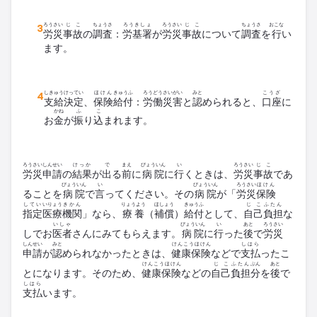
ろうさい
じこ
ちょうさ
ろうきしょ
ろうさい
じこ
ちょうさ
おこな
労災
事故
の
調査
：
労基署
が
労災
事故
について
調査
を
行
い
ます。
しきゅう
けってい
ほけん
きゅうふ
ろうどうさいがい
みと
こうざ
支給
決定
、
保険
給付
：
労働災害
と
認
められると、
口座
に
かね
ふ
こ
お
金
が
振
り
込
まれます。
ろうさい
しんせい
けっか
で
まえ
びょういん
い
ろうさい
じこ
労災
申請
の
結果
が
出
る
前
に
病院
に
行
くときは、
労災
事故
であ
びょういん
い
びょういん
ろうさい
ほけん
ることを
病院
で
言
ってください。その
病院
が「
労災
保険
してい
いりょう
きかん
りょうよう
ほしょう
きゅうふ
じこ
ふたん
指定
医療
機関
」なら、
療養
（
補償
）
給付
として、
自己
負担
な
いしゃ
びょういん
い
あと
ろうさい
しでお
医者
さんにみてもらえます。
病院
に
行
った
後
で
労災
しんせい
みと
けんこうほけん
しはら
申請
が
認
められなかったときは、
健康保険
などで
支払
ったこ
けんこうほけん
じこ
ふたん
ぶん
あと
とになります。そのため、
健康保険
などの
自己
負担
分
を
後
で
しはら
支払
います。