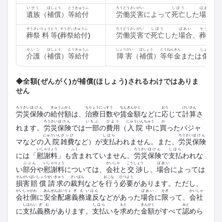
いぞく
ほしょう
とう
きゅうふ
ろうどうさいがい
しぼう
ばあい
遺族
（
補償
）
等
給付
労働災害
によって
死亡
した
場合
、
そうさい
りょう
とう
そうさい
きゅうふ
ろうどうさいがい
しぼう
ばあい
そうぎ
お
葬祭
料
等
(
葬祭
給付
)
労働災害
で
死亡
した
場合
、
葬儀
を
かいご
ほしょう
とう
きゅうふ
しょうがい
ほしょう
とう
ねんきん
しょうびょう
介護
（
補償
）
等
給付
障害
（
補償
）
等
年金
または
傷病
◆全額(ぜんがく)が補償(ほしょう)されるわけではありま
せん
ろうさい
ほけん
きゅうふ
がく
ちりょう
にっすう
ちんぎん
がく
おう
けいさん
労災
保険
の
給付
額
は、
治療
日数
や
賃金
額
などに
応
じて
計算
さ
ろうさい
ほけん
いちぶ
ひよう
にゅういん
ちゅう
か
れます。
労災
保険
では
一部
の
費用
（
入院
中
に
買
ったパジャ
にゅういん
ざっぴ
しはら
ろうさい
ほけん
マなどの
入院
雑費
など）が
支払
われません。また、
労災
保険
いしゃりょう
ふく
ろうさい
ほけん
しはら
には「
慰謝料
」も
含
まれていません。
労災
保険
で
支払
われな
ぶぶん
いしゃりょう
かいしゃ
こうしょう
ばあい
い
部分
や
慰謝料
については、
会社
と
交渉
し、
場合
によっては
そんがい
ばいしょう
せいきゅう
さいばん
おこな
ひつよう
損害
賠償
請求
の
裁判
などを
行
う
必要
があります。ただし、
かいしゃ
がわ
あんぜん
はいりょ
ぎむ
いはん
ばあい
かぎ
かいしゃ
会社
側
に
安全
配慮
義務
違反
などがあった
場合
に
限
って、
会社
しはらい
ぎむ
しはら
もと
きんがく
みと
に
支払
義務
があります。
支払
いを
求
めた
金額
がすべて
認
めら