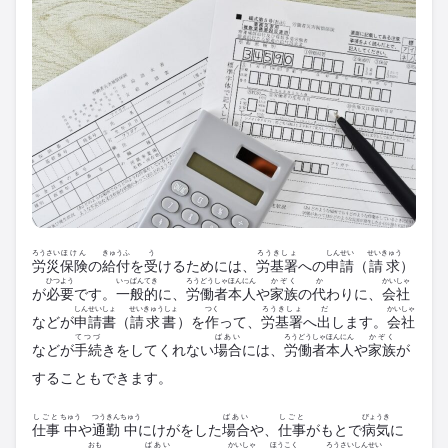
ろうさい
ほけん
きゅうふ
う
ろうきしょ
しんせい
せいきゅう
労災
保険
の
給付
を
受
けるためには、
労基署
への
申請
（
請求
）
ひつよう
いっぱんてき
ろうどうしゃ
ほんにん
かぞく
か
かいしゃ
が
必要
です。
一般的
に、
労働者
本人
や
家族
の
代
わりに、
会社
しんせいしょ
せいきゅうしょ
つく
ろうきしょ
だ
かいしゃ
などが
申請書
（
請求書
）を
作
って、
労基署
へ
出
します。
会社
てつづ
ばあい
ろうどうしゃ
ほんにん
かぞく
などが
手続
きをしてくれない
場合
には、
労働者
本人
や
家族
が
することもできます。
しごと
ちゅう
つうきん
ちゅう
ばあい
しごと
びょうき
仕事
中
や
通勤
中
にけがをした
場合
や、
仕事
がもとで
病気
に
おも
ばあい
かいしゃ
ほうこく
ろうさい
しんせい