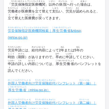
ろうさい
ほけん
してい
いりょう
きかん
いがい
びょういん
い
ばあい
「
労災
保険
指定
医療
機関
」
以外
の
病院
へ
行
った
場合
は、
ろうどうしゃ
いりょう
ひ
た
か
しはら
ろうさい
みと
労働者
が
医療
費
を
立
て
替
えて
支払
い、
労災
が
認
められると、
た
か
いりょう
ひ
もど
立
て
替
えた
医療
費
が
戻
ってきます。
ろうさい
ほけん
してい
いりょう
きかん
けんさく
こうせいろうどうしょう
労災
保険
指定
医療
機関
検索
｜
厚生労働省
&nbsp;
(mhlw.go.jp)
ろうさい
しんせい
きゅうふ
ないよう
ねん
ねん
労災
申請
には、
給付
内容
によって2
年
または5
年
の
じこう
きげん
はや
しんせい
時効
（
期限
）がありますので、
早
めに
申請
してください。
しんせい
くわ
ないよう
こうせいろうどうしょう
申請
の
詳
しい
内容
については、
厚生労働省
のパンフレットを
よ
読
んでください。
がいこくじん
ろうどうしゃ
む
ろうさい
ほけん
きゅうふ
だいいっぺん
外国人
労働者
向
け
労災
保険
給付
パンフレット（
第一編
）｜
こうせいろうどうしょう
厚生労働省
（mhlw.go.jp）
がいこくじん
ろうどうしゃ
む
ろうさい
ほけん
きゅうふ
だい
にへん
外国人
労働者
向
け
労災
保険
給付
パンフレット（
第
二編
）｜
こうせいろうどうしょう