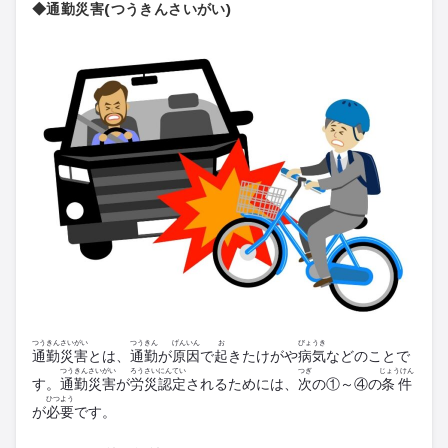
◆通勤災害(つうきんさいがい)
つうきん
さいがい
つうきん
げんいん
お
びょうき
通勤
災害
とは、
通勤
が
原因
で
起
きたけがや
病気
などのことで
つうきん
さいがい
ろうさい
にんてい
つぎ
じょうけん
す。
通勤
災害
が
労災
認定
されるためには、
次
の①～④の
条件
ひつよう
が
必要
です。