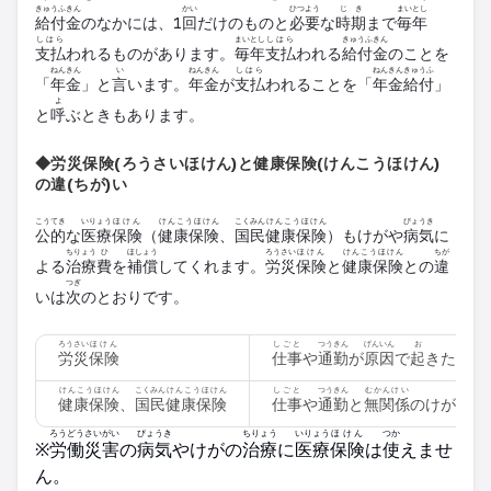
きゅうふきん
かい
ひつよう
じき
まいとし
給付金
のなかには、1
回
だけのものと
必要
な
時期
まで
毎年
しはら
まいとし
しはら
きゅうふきん
支払
われるものがあります。
毎年
支払
われる
給付金
のことを
ねんきん
い
ねんきん
しはら
ねんきん
きゅうふ
「
年金
」と
言
います。
年金
が
支払
われることを「
年金
給付
」
よ
と
呼
ぶときもあります。
◆労災保険(ろうさいほけん)と健康保険(けんこうほけん)
の違(ちが)い
こうてき
いりょう
ほけん
けんこうほけん
こくみん
けんこうほけん
びょうき
公的
な
医療
保険
（
健康保険
、
国民
健康保険
）もけがや
病気
に
ちりょう
ひ
ほしょう
ろうさい
ほけん
けんこうほけん
ちが
よる
治療
費
を
補償
してくれます。
労災
保険
と
健康保険
との
違
つぎ
いは
次
のとおりです。
ろうさい
ほけん
しごと
つうきん
げんいん
お
労災
保険
仕事
や
通勤
が
原因
で
起
きたけが
けんこうほけん
こくみん
けんこうほけん
しごと
つうきん
むかんけい
びょ
健康保険
、
国民
健康保険
仕事
や
通勤
と
無関係
のけがや
病
ろうどうさいがい
びょうき
ちりょう
いりょう
ほけん
つか
※
労働災害
の
病気
やけがの
治療
に
医療
保険
は
使
えませ
ん。