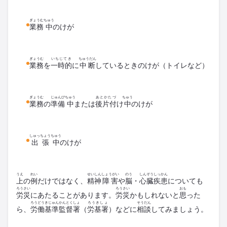
ぎょうむ
ちゅう
業務
中
のけが
ぎょうむ
いちじてき
ちゅうだん
業務
を
一時的
に
中断
しているときのけが（トイレなど）
ぎょうむ
じゅんび
ちゅう
あとかたづ
ちゅう
業務
の
準備
中
または
後片付
け
中
のけが
しゅっちょうちゅう
出張中
のけが
うえ
れい
せいしん
しょうがい
のう
しんぞう
しっかん
上
の
例
だけではなく、
精神
障害
や
脳
・
心臓
疾患
についても
ろうさい
ろうさい
おも
労災
にあたることがあります。
労災
かもしれないと
思
った
ろうどうきじゅんかんとくしょ
ろうきしょ
そうだん
ら、
労働基準監督署
（
労基署
）などに
相談
してみましょう。