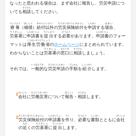
なったと
思
われる
場合
は、まず
会社
に
報告
し、
労災
申請
につ
そうだん
いても
相談
してください。
りょうよう
ほしょう
きゅうふ
いがい
ろうさい
ほけん
きゅうふ
しんせい
ばあい
療養
（
補償
）
給付
以外
の
労災
保険
給付
を
申請
する
場合
、
ろうきしょ
しんせいしょ
ていしゅつ
ひつよう
しんせいしょ
労基署
に
申請書
を
提出
する
必要
があります。
申請書
のフォー
こうせいろうどうしょう
マットは
厚生労働省
の
ホームページ
にまとめられています。
ろうきしょ
まどぐち
そうだん
わからないことは
労基署
の
窓口
に
相談
しましょう。
いっぱんてき
ろうさい
しんせい
てじゅん
しょうかい
それでは、
一般的
な
労災
申請
の
手順
を
紹介
します。
かいしゃ
ろうどうさいがい
ほうこく
そうだん
会社
に
労働災害
について
報告
・
相談
します。
ろうさい
ほけん
きゅうふ
しんせいしょ
つく
ひつよう
しょるい
かいしゃ
労災
保険
給付
の
申請書
を
作
り、
必要
な
書類
とともに
会社
ちか
ろうきしょ
ていしゅつ
の
近
くの
労基署
に
提出
します。