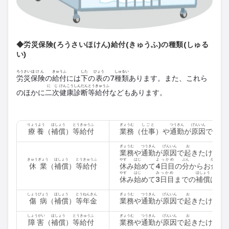
◆労災保険(ろうさいほけん)給付(きゅうふ)の種類(しゅる
い)
ろうさい
ほけん
きゅうふ
した
ひょう
しゅるい
労災
保険
の
給付
には
下
の
表
の7
種類
あります。また、これら
にじ
けんこうしんだん
とう
きゅうふ
のほかに
二次
健康診断
等
給付
などもあります。
りょうよう
ほしょう
とう
きゅうふ
ぎょうむ
しごと
つうきん
げんいん
お
療養
（
補償
）
等
給付
業務
（
仕事
）や
通勤
が
原因
で
起
き
ぎょうむ
つうきん
げんいん
お
業務
や
通勤
が
原因
で
起
きたけがや
きゅうぎょう
ほしょう
とう
きゅうふ
やす
はじ
よっかめ
ぶん
かね
休業
（
補償
）
等
給付
休
み
始
めて
4日目
の
分
からお
金
が
やす
はじ
みっかめ
ほしょう
じぎょ
休
み
始
めて
3日目
までの
補償
は
事
しょうびょう
ほしょう
とう
ねんきん
ぎょうむ
つうきん
げんいん
お
傷病
（
補償
）
等
年金
業務
や
通勤
が
原因
で
起
きたけがや
しょうがい
ほしょう
とう
きゅうふ
ぎょうむ
つうきん
げんいん
お
障害
（
補償
）
等
給付
業務
や
通勤
が
原因
で
起
きたけがや