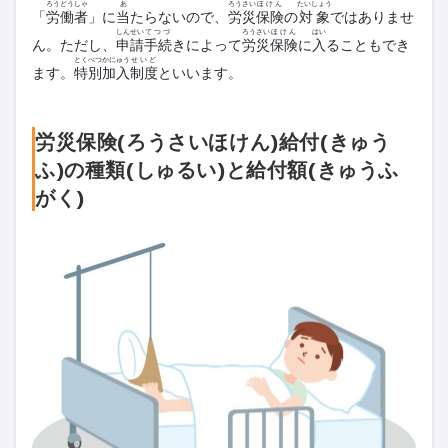
ろうどうしゃ
あ
ろうさい
ほけん
たいしょう
「
労働者
」に
当
たらないので、
労災
保険
の
対象
ではありませ
しんせい
てつづ
ろうさい
ほけん
はい
ん。ただし、
申請
手続
きによって
労災
保険
に
入
ることもでき
とくべつ
かにゅう
せいど
ます。
特別
加入
制度
といいます。
労災保険(ろうさいほけん)給付(きゅう
ふ)の種類(しゅるい)と給付額(きゅうふ
がく)