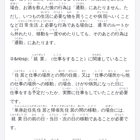
ばあい
さけ
の
あと
こうい
つうきん
場合
、お
酒
を
飲
んだ
後
の
行為
は「
通勤
」にあたりません。た
せいかつ
ひつよう
もの
か
びょういん
だし、いつもの
生活
に
必要
な
物
を
買
うことや
病院
へいくこと
にちじょう
せいかつ
じょう
ひつよう
こうい
ばあい
つうじょう
など
日常
生活
上
必要
な
行為
である
場合
は、
通常
のルートか
はず
いどう
いちど
こうい
ら
外
れたり、
移動
を
一度
やめたりしても、そのあとの
行為
は
つうきん
「
通勤
」にあたります。
しゅうぎょう
しごと
かんれん
②&nbsp;「
就業
」（
仕事
をすること）に
関連
していること
じゅうきょ
しごと
ばしょ
あいだ
おうふく
また
しごと
ばしょ
ほか
「
住居
と
仕事
の
場所
との
間
の
往復
」
又
は「
仕事
の
場所
から
他
しごと
ばしょ
いどう
ばあい
びょうき
ひ
の
仕事
の
場所
への
移動
」の
場合
、けがや
病気
になった
日
に
しごと
よてい
じっさい
しごと
ひつよう
仕事
をする
予定
だったか、
実際
に
仕事
をしていたことが
必要
です。
たんしんふにん
さき
じゅうきょ
きせい
さき
じゅうきょ
あいだ
いどう
ばあい
「
単身赴任
先
住居
と
帰省
先
住居
の
間
の
移動
」の
場合
には、
しゅうぎょう
び
まえ
ひ
とうじつ
つぎ
ひ
いどう
ひつよう
就業
日
の
前
の
日
・
当日
・
次
の
日
の
移動
であることが
必要
で
す。
ごうりてき
けいろ
ほうほう
いどう