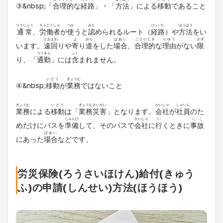
③&nbsp;「
合理的
な
経路
」・「
方法
」による
移動
であること
つうじょう
ろうどうしゃ
つか
みと
けいろ
ほうほう
通常
、
労働者
が
使
うと
認
められるルート（
経路
）や
方法
をい
とおまわ
よ
みち
ばあい
ごうりてき
りゆう
かぎ
います。
遠回
りや
寄
り
道
をした
場合
、
合理的
な
理由
がない
限
つうきん
ふく
り、「
通勤
」には
含
まれません。
いどう
ぎょうむ
④&nbsp;
移動
が
業務
ではないこと
ぎょうむ
いどう
ぎょうむ
さいがい
かいしゃ
しゃいん
業務
による
移動
は「
業務
災害
」となります。
会社
が
社員
のた
じゅんび
かいしゃ
い
じこ
めだけにバスを
準備
して、そのバスで
会社
に
行
くときに
事故
ばあい
にあった
場合
などです。
労災保険(ろうさいほけん)給付(きゅう
ふ)の申請(しんせい)方法(ほうほう)