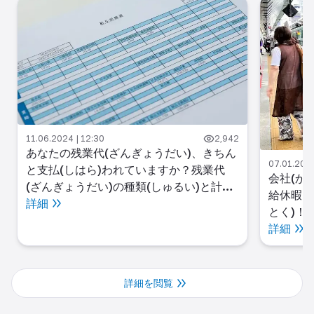
07.01.2025
労災保険
07.01.2025 | 02:42
831
い)と保
会社(かいしゃ)と交渉(こうしょう)して有
てもらう
給休暇(ゆうきゅうきゅうか)を取得(しゅ
詳細
とく)！
詳細
詳細を閲覧