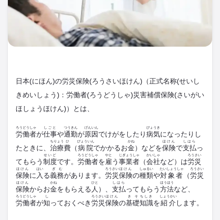
日本(にほん)の労災保険(ろうさいほけん)（正式名称(せいし
きめいしょう)：労働者(ろうどうしゃ)災害補償保険(さいがい
ほしょうほけん)）とは、
ろうどうしゃ
しごと
つうきん
げんいん
びょうき
労働者
が
仕事
や
通勤
が
原因
でけがをしたり
病気
になったりし
ちりょう
ひ
びょういん
かね
ほけん
しはら
たときに、
治療
費
（
病院
でかかるお
金
）などを
保険
で
支払
っ
せいど
ろうどうしゃ
やと
じぎょうしゃ
かいしゃ
ろうさい
てもらう
制度
です。
労働者
を
雇
う
事業者
（
会社
など）は
労災
ほけん
はい
ぎむ
ろうさい
ほけん
しゅるい
たいしょうしゃ
ろうさい
保険
に
入
る
義務
があります。
労災
保険
の
種類
や
対象者
（
労災
ほけん
かね
ひと
しはら
ほうほう
保険
からお
金
をもらえる
人
）、
支払
ってもらう
方法
など、
ろうどうしゃ
し
ろうさい
ほけん
きそ
ちしき
しょうかい
労働者
が
知
っておくべき
労災
保険
の
基礎
知識
を
紹介
します。