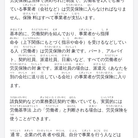
労災
保険
は
法律
で
決
められた
制度
で、
労働者
を
1人
でも
雇
っ
じぎょうしゃ
かいしゃ
ろうさい
ほけん
はい
ている
事業者
（
会社
など）は
労災
保険
に
入
らなければなりま
ほけん
りょう
じぎょうしゃ
しはら
せん。
保険
料
はすべて
事業者
が
支払
います。
きほんてき
ろうどう
けいやく
むす
じぎょうしゃ
しき
基本的
に、
労働
契約
を
結
んでおり、
事業者
から
指揮
めいれい
じょうげ
かんけい
しじ
めいれい
う
命令
（
上下
関係
にもとづく
指示
や
命令
）を
受
けるなどしてい
ひと
ろうどうしゃ
ろうさい
ほけん
たいしょう
る
人
（
労働者
）は
労災
保険
の
対象
です。パート、アルバイ
けいやく
しゃいん
はけん
しゃいん
ひやと
ろうどうしゃ
ト、
契約
社員
、
派遣
社員
、
日雇
いなど、すべての
労働者
が
ろうさい
ほけん
たいしょう
はけん
しゃいん
ばあい
はけん
もと
労災
保険
の
対象
です。
派遣
社員
の
場合
は、
派遣
元
（あなたを
べつ
かいしゃ
おく
だ
かいしゃ
じぎょうしゃ
ろうさい
ほけん
はい
別
の
会社
に
送
り
出
している
会社
）の
事業者
が
労災
保険
に
入
り
ます。
うけおい
けいやく
ぎょうむ
いたく
けいやく
はたら
じっしつてき
請負
契約
などの
業務
委託
契約
で
働
いていても、
実質的
には
ろうどう
きじゅんほう
じょう
ろうどうしゃ
はんだん
ばあい
ろうさい
ほけん
労働
基準法
上
の「
労働者
」と
判断
される
場合
は、
労災
保険
を
つか
使
うことができます。
つうじょう
きぎょう
だいひょうしゃ
やくいん
じぶん
じぎょう
おこな
ひと
通常
、
企業
の
代表者
や
役員
、
自分
で
事業
を
行
う
人
などは