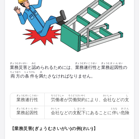
ぎょうむ
さいがい
みと
ぎょうむ
すいこう
せい
ぎょうむ
きいん
せい
業務
災害
と
認
められるためには、
業務
遂行
性
と
業務
起因
性
の
りょうほう
じょうけん
み
両方
の
条件
を
満
たさなければなりません。
ぎょうむ
すいこう
せい
ろうどうしゃ
ろうどう
けいやく
かいしゃ
し
はいか
業務
遂行
性
労働者
が
労働
契約
により、
会社
などの
支
配下
ぎょうむ
きいん
せい
かいしゃ
し
はいか
ともな
きけん
げん
業務
起因
性
会社
などの
支
配下
にあることに
伴
い
危険
が
現
【業務災害(ぎょうむさいがい)の例(れい)】