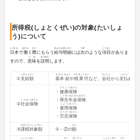
所得税(しょとくぜい)の対象(たいしょ
う)について
にほん
はたら
さい
きゅうよ
めいさい
つぎ
こう
もく
日本
で
働
く
際
にもらう
給与
明細
には
次
のような
項
目
がありま
いみ
せつめい
すので、
意味
を
説明
します。
しきゅうがく
きほん
きゅう
ざんぎょうだい
かいしゃ
しはら
①
支給額
基本
給
や
残業代
など、
会社
から
支払
われ
けんこうほけん
・
健康保険
こうせいねんきんほけん
・
厚生年金保険
しゃかいほけん
②
社会保険
こようほけん
・
雇用保険
ろうさいほけん
・
労災保険
かぜいたいしょうがく
がく
③
課税対象額
①－②の
額
しょとくぜい
がく
ぜいりつ
しょとく
ぜい
がく