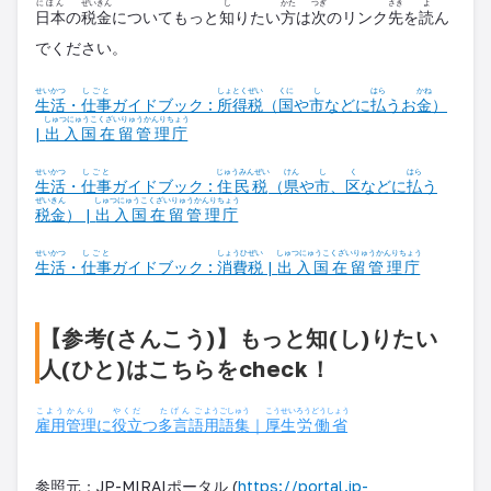
にほん
ぜいきん
し
かた
つぎ
さき
よ
日本
の
税金
についてもっと
知
りたい
方
は
次
のリンク
先
を
読
ん
でください。
せいかつ
しごと
しょとくぜい
くに
し
はら
かね
生活
・
仕事
ガイドブック :
所得税
（
国
や
市
などに
払
うお
金
）
しゅつにゅうこくざいりゅうかんりちょう
|
出入国在留管理庁
せいかつ
しごと
じゅうみんぜい
けん
し
く
はら
生活
・
仕事
ガイドブック :
住民税
（
県
や
市
、
区
などに
払
う
ぜいきん
しゅつにゅうこくざいりゅうかんりちょう
税金
） |
出入国在留管理庁
せいかつ
しごと
しょうひぜい
しゅつにゅうこくざいりゅうかんりちょう
生活
・
仕事
ガイドブック :
消費税
|
出入国在留管理庁
【参考(さんこう)】もっと知(し)りたい
人(ひと)はこちらをcheck！
こよう
かんり
やくだ
たげんご
ようごしゅう
こうせい
ろうどうしょう
雇用
管理
に
役立
つ
多言語
用語集
｜
厚生
労働省
参照元：JP-MIRAIポータル (
https://portal.jp-