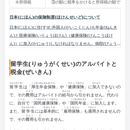
④
所得税
③の
額
に
税率
をかけると
所得
税
の
額
です。
日本(にほん)の保険制度(ほけんせいど)について
日本(にほん)に住(す)む外国人(がいこくじん)も年金(ねんき
ん)と医療保険(いりょうほけん)（健康保険(けんこうほけ
ん)）に加入(かにゅう)しなければなりません。病院(びょう
いん)などで健康保険証(けんこうほけんしょう)を出(だ)す
と、自己負担(じこふたん)が減(へ)ります。このページで
留学生(りゅうがくせい)のアルバイトと
は、年金(ねんきん)や医療保険(いりょうほけん)などについ
税金(ぜいきん)
て説明(せつめい)します。
りゅうがくせい
こうせいねんきん
ほけん
けんこうほけん
かにゅう
留学生
は「
厚生年金
保険
」や「
健康保険
」に
加入
できないの
ひよう
きゅうよ
ひ
か
で、その
費用
は
アルバイト
の
給与
から
引
かれません。
代
わり
じぶん
こくみん
けんこうほけん
こくみんねんきん
かにゅう
に、
自分
で「
国民
健康保険
」や「
国民年金
」に
加入
します。
りゅうがくせい
きほんてき
こようほけん
てきよう
また、
留学生
には
基本的
に「
雇用保険
」も
適用
されませんの
ひよう
ひ
で、その
費用
も
引
かれません。