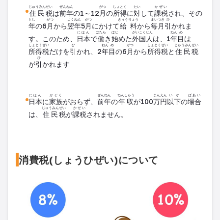
じゅうみん
ぜい
ぜんねん
がつ
しょとく
たい
かぜい
住民
税
は
前年
の1～12
月
の
所得
に
対
して
課税
され、その
とし
がつ
よくねん
がつ
きゅうりょう
まいつき
ひ
年
の6
月
から
翌年
5
月
にかけて
給料
から
毎月
引
かれま
にほん
はたら
はじ
がいこくじん
ねん
め
す。このため、
日本
で
働
き
始
めた
外国人
は、1
年
目
は
しょとく
ぜい
ひ
ねん
め
がつ
しょとく
ぜい
じゅうみん
ぜい
所得
税
だけを
引
かれ、2
年
目
の6
月
から
所得
税
と
住民
税
ひ
が
引
かれます
にほん
かぞく
ぜんねん
ねんしゅう
まん
えん
いか
ばあい
日本
に
家族
がおらず、
前年
の
年収
が100
万
円
以下
の
場合
じゅうみん
ぜい
かぜい
は、
住民
税
が
課税
されません。
消費税(しょうひぜい)について