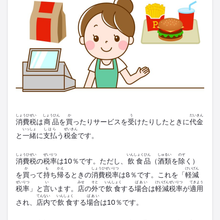
しょうひ
ぜい
しょうひん
か
う
だいきん
消費
税
は
商品
を
買
ったり
サービス
を
受
けたりしたときに
代金
いっしょ
しはら
ぜいきん
と
一緒
に
支払
う
税金
です。
しょうひ
ぜい
ぜいりつ
いんしょく
ひん
しゅるい
のぞ
消費
税
の
税率
は10％です。ただし、
飲食
品
（
酒類
を
除
く）
か
も
かえ
しょうひ
ぜいりつ
けいげん
を
買
って
持
ち
帰
るときの
消費
税率
は8％です。これを「
軽減
ぜいりつ
い
みせ
そと
いんしょく
ばあい
けいげん
ぜいりつ
てきよう
税率
」と
言
います。
店
の
外
で
飲食
する
場合
は
軽減
税率
が
適用
てんない
いんしょく
ばあい
され、
店内
で
飲食
する
場合
は10％です。