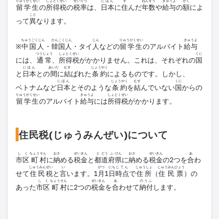
りゅうがくせい
しょとく
ぜい
ぜいりつ
にほん
す
ねんすう
きゅうよ
がく
留学生
の
所得
税
の
税率
は、
日本
に
住
んだ
年数
や
給与
の
額
によ
こと
って
異
なります。
ちゅうごくじん
かんこくじん
じん
りゅうがくせい
きゅうよ
※
中国人
・
韓国人
・タイ
人
などの
留学生
のアルバイト
給与
つうじょう
しょとく
ぜい
くに
には、
通常
、
所得
税
がかかりません。これは、それぞれの
国
にほん
あいだ
むす
じょうやく
と
日本
との
間
に
結
ばれた
条約
によるものです。しかし、
にほん
じょうやく
むす
くに
ベトナム
など
日本
とそのような
条約
を
結
んでいない
国
からの
りゅうがくせい
きゅうよ
しょとく
ぜい
留学生
のアルバイト
給与
には
所得
税
がかかります。
住民税(じゅうみんぜい)について
し
く
ちょう
そん
おさ
ぜいきん
と
どう
ふ
けん
おさ
ぜいきん
あ
市
区
町
村
に
納
める
税金
と
都
道
府
県
に
納
める
税金
の2つを
合
わ
じゅうみん
ぜい
い
がつ
にち
じてん
じゅうしょ
じゅうみんひょう
せて
住民
税
と
言
います。1
月
1
日
時点
で
住所
（
住民票
）の
し
く
ちょう
そん
ぜいきん
あ
のうふ
あった
市
区
町
村
に2つの
税金
を
合
わせて
納付
します。