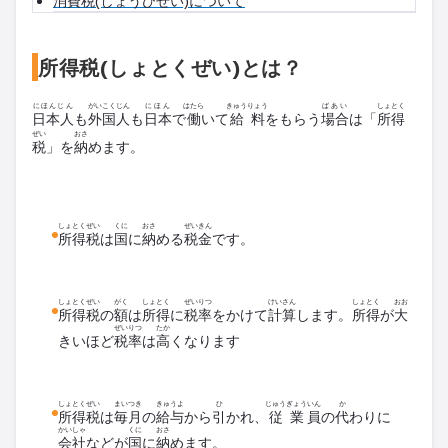
消費税(しょうひぜい)について
所得税(しょとくぜい)とは？
にほんじん
がいこくじん
にほん
はたら
きゅうりょう
ばあい
しょとく
日本人
も
外国人
も
日本
で
働
いて
給料
をもらう
場合
は「
所得
ぜい
おさ
税
」を
納
めます。
しょとく
ぜい
くに
おさ
ぜいきん
所得
税
は
国
に
納
める
税金
です。
しょとく
ぜい
がく
しょとく
ぜいりつ
けいさん
しょとく
おお
所得
税
の
額
は
所得
に
税率
をかけて
計算
します。
所得
が
大
ぜいりつ
たか
きいほど
税率
は
高
くなります
しょとく
ぜい
まいつき
きゅうよ
ひ
じゅうぎょう
いん
か
所得
税
は
毎月
の
給与
から
引
かれ、
従業
員
の
代
わりに
かいしゃ
くに
おさ
会社
などが
国
に
納
めます。