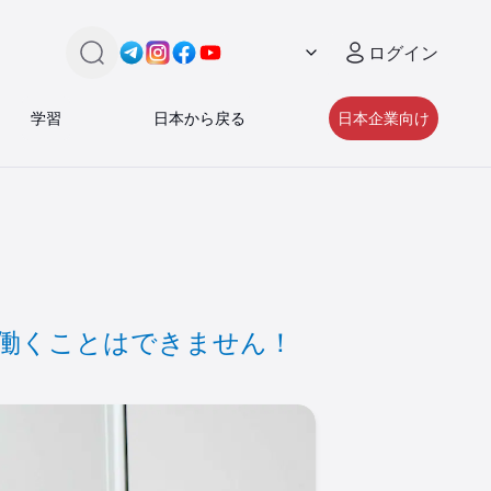
ログイン
検索
Link -
Link -
https://t.me/JAPAN_CAREER_PORTA
Link -
https://www.instagram.com/japan_
Link -
https://www.facebook.com/pe
https://www.youtube.com/
学習
日本から戻る
日本企業向け
働くことはできません！