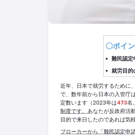
〇ポイ
難民認定
就労目的
近年、日本で就労するために、
で、数年前から日本の入管庁
定数います（2023年は
473
名
制度です。
あなたが反政府活
目的で来日したのであれば気
ブローカーから「難民認定申