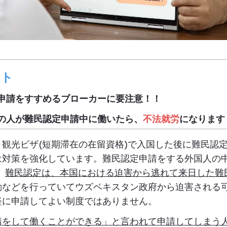
ント
申請をすすめるブローカーに要注意！！
の人が難民認定申請中に働いたら、
不法就労
になります
観光ビザ(短期滞在の在留資格)で入国した後に難民認
は対策を強化しています。難民認定申請をする外国人の
。
難民認定は、本国における迫害から逃れて来日した難
動などを行っていてウズベキスタン政府から迫害される
軽に申請してよい制度ではありません。
請をして働くことができる」と言われて申請してしまう