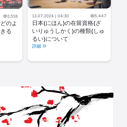
12.
技
13.07.2024 | 04:30
5,447
2,518
詳
日本(にほん)の在留資格(ざ
でどのよ
いりゅうしかく)の種類(しゅ
できる
るい)について
詳細
L
japan_career_portal/
ok.com/people/JAPAN-Career-Portal/61559298473178/
w.youtube.com/channel/UC6Ir7IOx7PpO83LthvphPVA