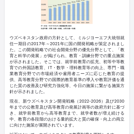
ウズベキスタン政府の方針として、ミルジヨーエフ大統領就
任一期目の2017年～2021年に国の開発戦略が策定されまし
た。この開発戦略での社会開発分野の優先分野として、「教
育と科学の発展」が掲げられ、教育・訓練分野での重点施策
が示されました。そこでは、就学前教育の拡充、初等中等教
育での外国語教育、IT・数学・理科教育等の向上、専門・職
業教育分野での市場経済や雇用者ニーズに応じた教育の提
供、高等教育分野での国際的教育基準の導入や教育評価を通
じた質の改善及び研究力強化等、今日の施策に繋がる施策方
針が示されました。
現在、新ウズベキスタン開発戦略（2022-2026）及び2030
年までの公教育及び高等教育の発展計画等の政府方針に基づ
き、就学前教育から高等教育まで、就学者数が増え続ける
中、教育の各段階のおける量的拡大と質の確保・向上の両立
に向けた施策が展開されています。