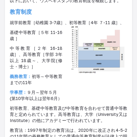
以下において、ウズベキスタンの教育制度を概観します。
教育制度
就学前教育［幼稚園 3-7歳］、初等教育［4年 ７-11 歳］、
基礎中等教育［５年 11-16
歳 ］
中等教育［
２
年 16-18
歳］、高等教育［学部 3年
以上 18歳～、大学院(修
士・博士）］
義務教育：
初等～中等教育
までの11年
学事歴：
９月～翌年５月
(第10学年以上は翌年6月）
初等教育、基礎中等教育及び中等教育を合わせて普通中等教
育と定められています。高等教育は、大学（University又は
Institute）の他にアカデミーで行われています。
教育法：1997年制定の教育法は、2020年に改正され4-5-2
の11年間の義務教育としての普通中等教育制度が法律上で明