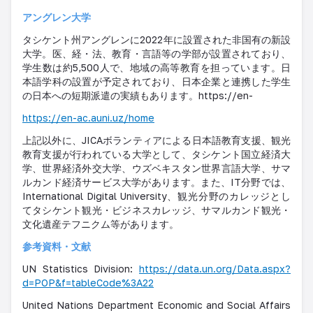
アングレン大学
タシケント州アングレンに2022年に設置された非国有の新設
大学。医、経・法、教育・言語等の学部が設置されており、
学生数は約5,500人で、地域の高等教育を担っています。日
本語学科の設置が予定されており、日本企業と連携した学生
の日本への短期派遣の実績もあります。https://en-
https://en-ac.auni.uz/home
上記以外に、JICAボランティアによる日本語教育支援、観光
教育支援が行われている大学として、タシケント国立経済大
学、世界経済外交大学、ウズベキスタン世界言語大学、サマ
ルカンド経済サービス大学があります。また、IT分野では、
International Digital University、観光分野のカレッジとし
てタシケント観光・ビジネスカレッジ、サマルカンド観光・
文化遺産テフニクム等があります。
参考資料・文献
UN Statistics Division:
https://data.un.org/Data.aspx?
d=POP&f=tableCode%3A22
United Nations Department Economic and Social Affairs