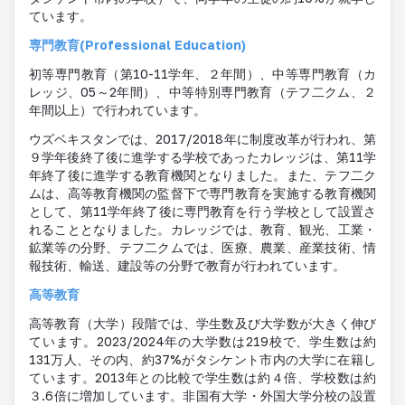
ています。
専門教育(Professional Education)
初等専門教育（第10-11学年、２年間）、中等専門教育（カ
レッジ、05～2年間）、中等特別専門教育（テフ二クム、２
年間以上）で行われています。
ウズベキスタンでは、2017/2018年に制度改革が行われ、第
９学年後終了後に進学する学校であったカレッジは、第11学
年終了後に進学する教育機関となりました。また、テフ二ク
ムは、高等教育機関の監督下で専門教育を実施する教育機関
として、第11学年終了後に専門教育を行う学校として設置さ
れることとなりました。カレッジでは、教育、観光、工業・
鉱業等の分野、テフ二クムでは、医療、農業、産業技術、情
報技術、輸送、建設等の分野で教育が行われています。
高等教育
高等教育（大学）段階では、学生数及び大学数が大きく伸び
ています。2023/2024年の大学数は219校で、学生数は約
131万人、その内、約37%がタシケント市内の大学に在籍し
ています。2013年との比較で学生数は約４倍、学校数は約
３.6倍に増加しています。非国有大学・外国大学分校の設置