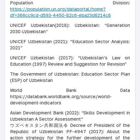
Population Division:
https://population.un.org/dataportal/home?
df=366cc9cd-d593-4450-82c6-eba23d6214c8
UNICEF Uzbekistan(2018): Uzbekistan: “Generation
2030 Uzbekistan”
UNICEF Uzbekistan (2021): “Education Sector Analysis:
2021”
UNICEF Uzbekistan (2017): “Uzbekistan’s Law on
Education (1997) Review and Suggestion for Revision"
The Government of Uzbekistan: Education Sector Plan
(ESP) of Uzbekistan
World Bank Data
https://databank.worldbank.org/source/world-
development-indicators
Asian Development Bank (2022): “Skills Development in
Uzbekistan A Sector Assessment”
ウズベキスタン共和国法令
Decree of President of the
Republic of Uzbekistan PF-4947 (2017): About the
action strategy for the further development of the