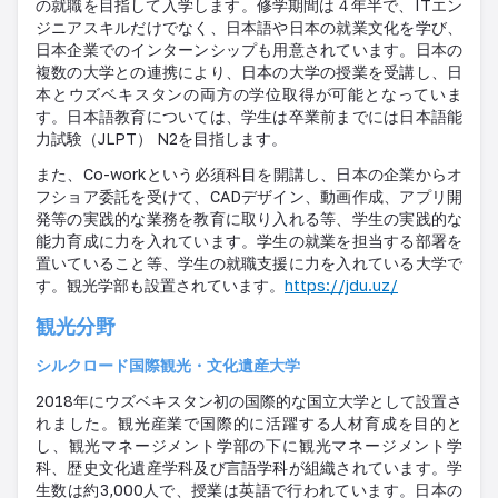
の就職を目指して入学します。修学期間は４年半で、ITエン
ジニアスキルだけでなく、日本語や日本の就業文化を学び、
日本企業でのインターンシップも用意されています。日本の
複数の大学との連携により、日本の大学の授業を受講し、日
本とウズベキスタンの両方の学位取得が可能となっていま
す。日本語教育については、学生は卒業前までには日本語能
力試験（JLPT） N2を目指します。
また、Co-workという必須科目を開講し、日本の企業からオ
フショア委託を受けて、CADデザイン、動画作成、アプリ開
発等の実践的な業務を教育に取り入れる等、学生の実践的な
能力育成に力を入れています。学生の就業を担当する部署を
置いていること等、学生の就職支援に力を入れている大学で
す。観光学部も設置されています。
https://jdu.uz/
観光分野
シルクロード国際観光・文化遺産大学
2018年にウズベキスタン初の国際的な国立大学として設置さ
れました。観光産業で国際的に活躍する人材育成を目的と
し、観光マネージメント学部の下に観光マネージメント学
科、歴史文化遺産学科及び言語学科が組織されています。学
生数は約3,000人で、授業は英語で行われています。日本の