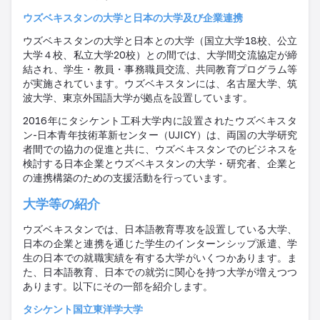
ウズベキスタンの大学と日本の大学及び企業連携
ウズベキスタンの大学と日本との大学（国立大学18校、公立
大学４校、私立大学20校）との間では、大学間交流協定が締
結され、学生・教員・事務職員交流、共同教育プログラム等
が実施されています。ウズベキスタンには、名古屋大学、筑
波大学、東京外国語大学が拠点を設置しています。
2016年にタシケント工科大学内に設置されたウズベキスタ
ン-⽇本⻘年技術⾰新センター（UJICY）は、両国の大学研究
者間での協力の促進と共に、ウズベキスタンでのビジネスを
検討する日本企業とウズベキスタンの大学・研究者、企業と
の連携構築のための支援活動を行っています。
大学等の紹介
ウズベキスタンでは、日本語教育専攻を設置している大学、
日本の企業と連携を通じた学生のインターンシップ派遣、学
生の日本での就職実績を有する大学がいくつかあります。ま
た、日本語教育、日本での就労に関心を持つ大学が増えつつ
あります。以下にその一部を紹介します。
タシケント国立東洋学大学