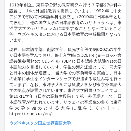
1918年創立。東洋学分野の教育研究を行う７学部27学科を
設置し、14の外国語教育を提供しています。1992 年に中央
アジアで初めて日本語学科を設立し（2019年に日本学部とし
て改組）、他の国立大学の日本語教育のカリキュラムは、東
洋学大学のカリキュラムに準拠することとなっていること
等、ウズベキスタンにおける日本語教育の中核機関となって
います。
現在、日本語学部、翻訳学部、観光学部等で約600名の学生
が日本語を学んでおり、修士入学時にはCEFR (ヨーロッパ言
語共通参照枠)の C1レベル（JLPT: 日本語能力試験N1)の日
本語能力を目指しています。学生の海外派遣として、同大学
と日本の団体が連携し、当大学での事前研修を実施し、日本
の企業に学生をインターンシップで派遣する取組み等を行っ
ています。なお、東洋学大学には筑波大学及び東京外国語大
学の拠点が設置されています。東洋大学附属リツェイでは、
第10-11学年（日本の高校生段階）で第一外国語として、日
本語教育が行われています。リツェイの卒業生の多くは東洋
学大学を始めとする大学に進学しています。
https://tsuos.uz/en/
ウズベキスタン国立世界言語大学