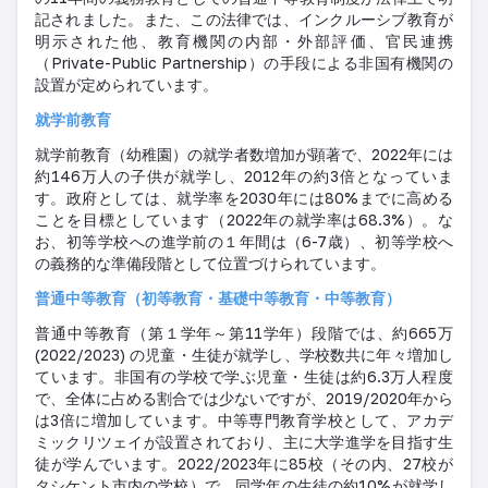
記されました。また、この法律では、インクルーシブ教育が
明示された他、教育機関の内部・外部評価、官民連携
（Private-Public Partnership）の手段による非国有機関の
設置が定められています。
就学前教育
就学前教育（幼稚園）の就学者数増加が顕著で、2022年には
約146万人の子供が就学し、2012年の約3倍となっていま
す。政府としては、就学率を2030年には80%までに高める
ことを目標としています（2022年の就学率は68.3%）。な
お、初等学校への進学前の１年間は（6-7歳）、初等学校へ
の義務的な準備段階として位置づけられています。
普通中等教育（初等教育・基礎中等教育・中等教育）
普通中等教育（第１学年～第11学年）段階では、約665万
(2022/2023) の児童・生徒が就学し、学校数共に年々増加し
ています。非国有の学校で学ぶ児童・生徒は約6.3万人程度
で、全体に占める割合では少ないですが、2019/2020年から
は3倍に増加しています。中等専門教育学校として、アカデ
ミックリツェイが設置されており、主に大学進学を目指す生
徒が学んでいます。2022/2023年に85校（その内、27校が
タシケント市内の学校）で、同学年の生徒の約10%が就学し