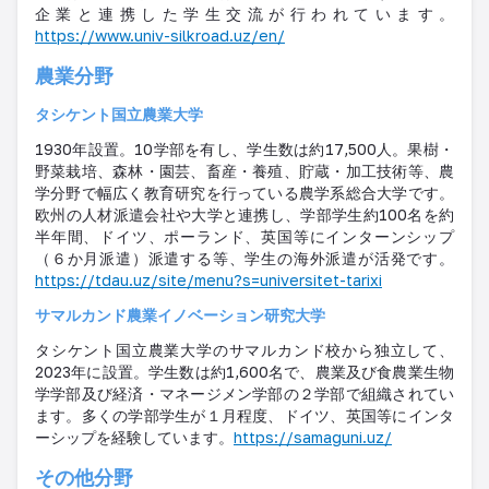
企業と連携した学生交流が行われています。
https://www.univ-silkroad.uz/en/
農業分野
タシケント国立農業大学
1930年設置。10学部を有し、学生数は約17,500人。果樹・
野菜栽培、森林・園芸、畜産・養殖、貯蔵・加工技術等、農
学分野で幅広く教育研究を行っている農学系総合大学です。
欧州の人材派遣会社や大学と連携し、学部学生約
100
名を約
半年間、ドイツ、ポーランド、英国等にインターンシップ
（６か月派遣）
派遣する等、学生の海外派遣が活発です。
https://tdau.uz/site/menu?s=universitet-tarixi
サマルカンド農業イノベーション研究大学
タシケント国立農業大学のサマルカンド校から独立して、
2023年に設置。学生数は約1,600名で、農業及び食農業生物
学学部及び経済・マネージメン学部の２学部で組織されてい
ます。多くの学部学生が１月程度、ドイツ、英国等にインタ
ーシップを経験しています。
https://samaguni.uz/
その他分野