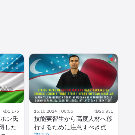
07.
1,175
16.10.2024 | 06:06
26,931
日
ムホン氏
技能実習生から高度人材へ移
く
得した
行するために注意すべき点
詳
詳細