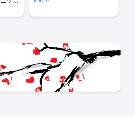
カニック
モーター
動
L
japan_career_portal/
ok.com/people/JAPAN-Career-Portal/61559298473178/
w.youtube.com/channel/UC6Ir7IOx7PpO83LthvphPVA