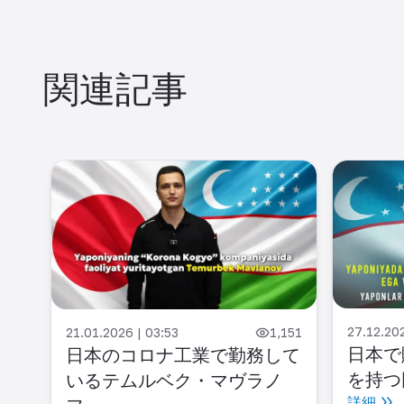
関連記事
27.12.20
,334
21.01.2026 | 03:53
1,151
日本で
ラン
日本のコロナ工業で勤務して
を持つ
る成
いるテムルベク・マヴラノ
詳細