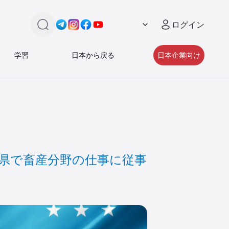
ログイン
検索
Link -
Link -
https://t.me/JAPAN_CAREER_PORTA
Link -
https://www.instagram.com/japan_
Link -
https://www.facebook.com/pe
https://www.youtube.com/
学習
日本から戻る
日本企業向け
城県で畜産分野の仕事に従事