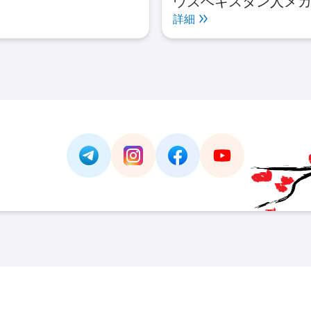
ウズベキスタン人メ
であり、バルコム・
詳細
ズにおける職務・活
Link -
https://t.me/JAPAN_CAREER_PORTA
Link -
https://www.instagram.com/
Link -
https://www.facebo
Link -
https://ww