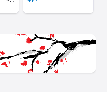
カニック
モーター
動
L
japan_career_portal/
ok.com/people/JAPAN-Career-Portal/61559298473178/
w.youtube.com/channel/UC6Ir7IOx7PpO83LthvphPVA