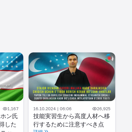
07.
1,167
16.10.2024 | 06:06
26,925
日
ムホン氏
技能実習生から高度人材へ移
く
得した
行するために注意すべき点
詳
詳細