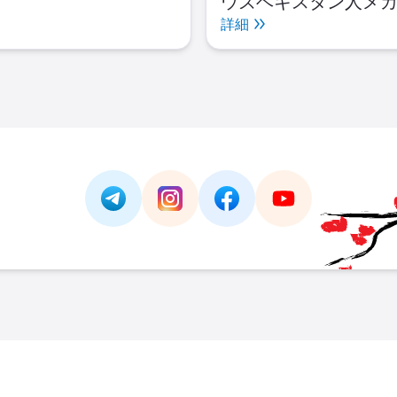
ウズベキスタン人メ
であり、バルコム・
詳細
ズにおける職務・活
Link -
https://t.me/JAPAN_CAREER_PORTA
Link -
https://www.instagram.com/
Link -
https://www.facebo
Link -
https://ww