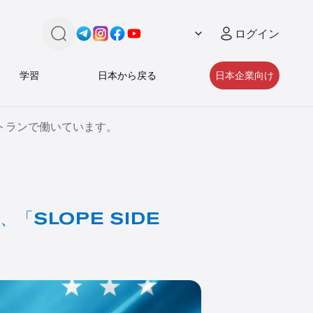
ログイン
検索
Link -
Link -
https://t.me/JAPAN_CAREER_PORTA
Link -
https://www.instagram.com/japan_
Link -
https://www.facebook.com/pe
https://www.youtube.com/
学習
日本から戻る
日本企業向け
レストランで働いています。
「SLOPE SIDE