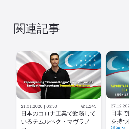
関連記事
27.12.20
,325
21.01.2026 | 03:53
1,145
日本で
ラン
日本のコロナ工業で勤務して
を持つ
る成
いるテムルベク・マヴラノ
詳細