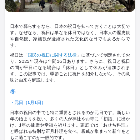
日本で暮らするなら、
日本の祝日を知っておくことは大切で
す
。なぜなら、
祝日は単なる休日ではなく、日本人の歴史観
や自然観、家族観が凝縮された文化的な日でもあるからで
す
。
祝日は「
国民の祝日に関する法律
」に基づいて制定されてお
り、
2025
年現在は年間
16
日あります
。
さらに、祝日と祝日
の間が平日になる場合は「休日」として休みが追加されま
す
。
この記事では
、
季節ごとに祝日を紹介しなが
ら、その意
味と由来を解説します。
冬
・元日（
1
月
1
日）
日本の祝日の中でも特に重要とされるのが元日です。新しい
年の始まりを祝い、多くの人が神社やお寺に「初詣」に出か
け、
1
年の健康や幸福を祈ります。家庭では「おせち料理」
と呼ばれる特別な正月料理を食べ、親戚が集まって新年をと
もに過ごすのが一般的です
。