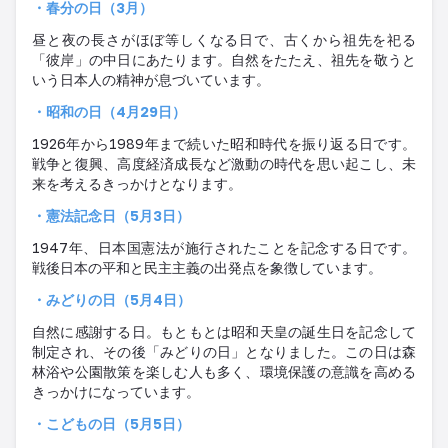
・春分の日（
3
月）
昼と夜の長さがほぼ等しくなる日で、古くから祖先を祀る
「彼岸」の中日にあたります。自然をたたえ、祖先を敬うと
いう日本人の精神が息づいています。
・昭和の日（
4
月
29
日）
1926
年から
1989
年まで続いた昭和時代を振り返る日です。
戦争と復興、高度経済成長など激動の時代を思い起こし、未
来を考えるきっかけとなります
。
・憲法記念日（
5
月
3
日）
1947
年、日本国憲法が施行されたことを記念する日です。
戦後日本の平和と民主主義の出発点を象徴しています。
・みどりの日（
5
月
4
日）
自然に感謝する日。もともとは昭和天皇の誕生日を記念して
制定され、その後「みどりの日」となりました。この日は森
林浴や公園散策を楽しむ人も多く、環境保護の意識を高める
きっかけになっています。
・こどもの日（
5
月
5
日）