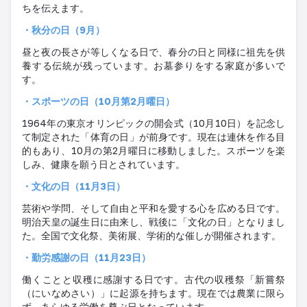
ちを伝えます
。
・秋分の日（
9
月）
昼と夜の長さが等しくなる日で、春分の日と同様に祖先を供
養する伝統が残っています。お墓参りをする家庭が多いで
す
。
・スポーツの日（
10
月第
2
月曜日）
1964
年の東京オリンピックの開会式（
10
月
10
日）を記念し
て制定された「体育の日」が前身です。現在は連休を作る目
的もあり、
10
月の第
2
月曜日に移動しました。スポーツを楽
しみ、健康を願う日とされています
。
・文化の日（
11
月
3
日）
芸術や学問、そして自由と平和を愛する心を広める日です。
明治天皇の誕生日に由来し、戦後に「文化の日」となりまし
た。全国で文化祭、美術展、学術的な催しが開催されます
。
・勤労感謝の日（
11
月
23
日）
働くことと収穫に感謝する日です。古代の収穫祭「新嘗祭
（にいなめさい）」に起源を持ちます。現在では農業に限ら
ず、あらゆる労働を尊ぶ日となっています
。