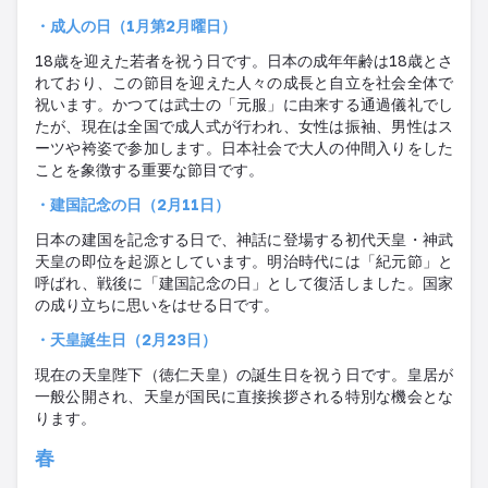
・成人の日（
1
月第
2
月曜日）
18
歳を迎えた若者を祝う日です。日本の成年年齢は
18
歳とさ
れており、この節目を迎えた人々の成長と自立を社会全体で
祝います。かつては武士の「元服」に由来する通過儀礼でし
たが、現在は全国で成人式が行われ、女性は振袖、男性はス
ーツや袴姿で参加します。日本社会で大人の仲間入りをした
ことを象徴する重要な節目です。
・建国記念の日（
2
月
11
日）
日本の建国を記念する日で、神話に登場する初代天皇・神武
天皇の即位を起源としています。明治時代には「紀元節」と
呼ばれ、戦後に「建国記念の日」として復活しました。国家
の成り立ちに思いをはせる日です
。
・天皇誕生日（
2
月
23
日）
現在の天皇陛下（徳仁天皇）の誕生日を祝う日です。皇居が
一般公開され、天皇が国民に直接挨拶される特別な機会とな
ります。
春