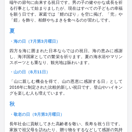
端午の節句に由来する祝日です。男の子の健やかな成長を祈
る行事として始まりましたが、現在はすべての子どもの幸福
を願う日です。家庭では「鯉のぼり」を空に掲げ、「兜」や
「鎧」を飾り、柏餅やちまきを食べるのが習わしです。
夏
・海の日（
7
月第
3
月曜日）
四方を海に囲まれた日本ならではの祝日。海の恵みに感謝
し、海洋国家としての繁栄を祈ります。夏の海水浴やマリン
スポーツとも重なり、観光地は賑わいます。
・山の日（
8
月
11
日）
「山に親しむ機会を得て、山の恩恵に感謝する日」として
2016
年に制定された比較的新しい祝日です。登山やハイキン
グを楽しむ人も増えています
。
秋
・敬老の日（
9
月第
3
月曜日）
長年社会に貢献してきた高齢者を敬い、長寿を祝う日です。
家族で祖父母を訪ねたり、贈り物をするなどして感謝の気持