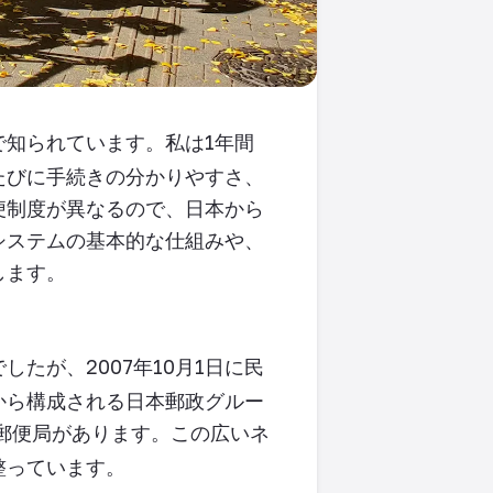
で知られています。私は
1
年間
たびに手続きの分かりやすさ、
便制度が異なるので、日本から
システムの基本的な仕組みや、
します。
でしたが、
2007
年
10
月
1
日に民
から構成される日本郵政グルー
郵便局があります。この広いネ
整っています
。