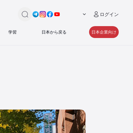
ログイン
検索
Link -
Link -
https://t.me/JAPAN_CAREER_PORTA
Link -
https://www.instagram.com/japan_
Link -
https://www.facebook.com/pe
https://www.youtube.com/
学習
日本から戻る
日本企業向け