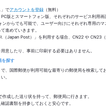
ス」で
アカウントを登録
（無料）
、
PC
版とスマートフォン版、それぞれのサービス利用画
ォンからでも可能で、ユーザー向けにそれぞれ専用のマ
って進めていきます
。
ス（
Japan Post
）」を利用する場合、
CN22
や
CN23
（
を用意したり、事前に印刷する必要はありません。
局を探す
トで、
国際郵便が利用可能な最寄りの郵便局
を検索して
さい。
で
作成した送り状を持って、郵便局に行きます。
人確認書類
を持参しておくと安心です。