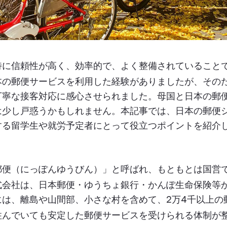
特に信頼性が高く、効率的で、よく整備されていること
本の郵便サービスを利用した経験がありましたが、その
丁寧な接客対応に感心させられました。
母国と日本の郵
は少し戸惑うかもしれません。本記事では、日本の郵便
する留学生や就労予定者にとって役立つポイントを紹介
郵便（にっぽんゆうびん）」と呼ばれ、もともとは国営
式会社は、日本郵便・ゆうちょ銀行・かんぽ生命保険等
には、離島や山間部、小さな村を含めて、
2
万
4
千以上の
住んでいても安定した郵便サービスを受けられる体制が