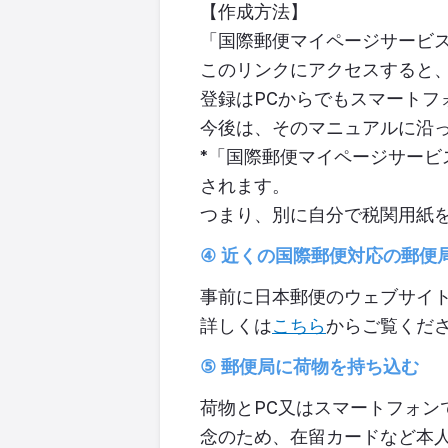
【作成方法】
「国際郵便マイページサービ
このリンクにアクセスすると
登録は
PC
からでもスマートフ
今後は、そのマニュアルに沿
*
「国際郵便マイページサービ
されます
。
つまり、別に自分で税関用紙
④
近くの国際郵便対応の郵便
事前に日本郵便のウェブサイ
詳しくは
こちら
からご覧くだ
⑤
郵便局に荷物を持ち込む
荷物と
P
C
又はスマートフォン
念のため、
在留カードなど本