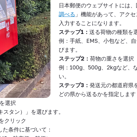
日本郵便のウェブサイトには、
調べる
」機能があって、アクセ
入力することになります
。
ステップ
1
：
送る荷物の種類を
例：手紙、
EMS
、小包など、自
びます。
ステップ
2
：
荷物の重さを選択
例：
100g
、
500g
、
2kg
など、
い。
ステップ
3
：
発送元の都道府県
どの県から送るかを指定します
を選択
キスタン）」を選びます。
をクリック
した条件に基づいて：