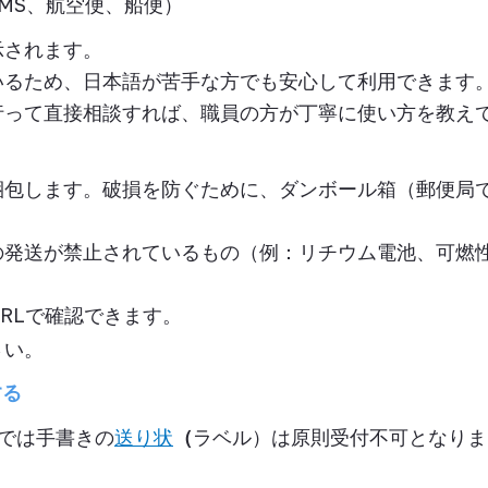
MS
、航空便、船便）
示されます。
いるため、日本語が苦手な方でも安心して利用できます
行って直接相談すれば、職員の方が丁寧に使い方を教え
梱包します。破損を防ぐために、
ダンボール箱（郵便局
の発送が禁止されているもの（例：リチウム電池、可燃
RL
で確認できます。
さい。
する
では
手書きの
送り状
（
ラベル）は原則受付不可
となりま