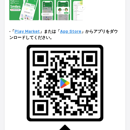
·
「
Play Market
」または「
App Store
」からアプリをダウ
ンロードしてください
。