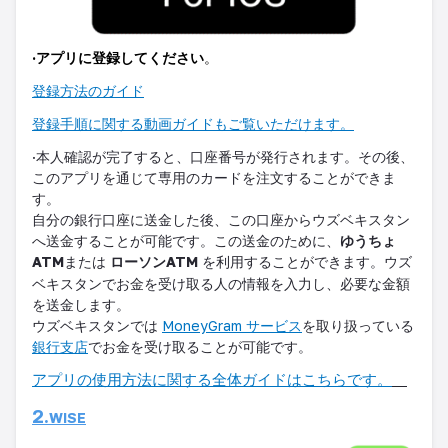
·
アプリに登録してください
。
登録方法のガイ
ド
登録手順に関する動画ガイドもご覧いただけます
。
·
本人確認が完了すると、口座番号が発行されます。その後、
このアプリを通じて専用のカードを注文することができま
す。
自分の銀行口座に送金した後、この口座からウズベキスタン
へ送金することが可能です
。
この送金のために、
ゆうちょ
ATM
または
ローソン
ATM
を利用することができます。ウズ
ベキスタンでお金を受け取る人の情報を入力し、必要な金額
を送金します。
ウズベキスタンでは
MoneyGram
サービス
を取り扱っている
銀行支店
でお金を受け取ることが可能です
。
アプリの使用方法に関する全体ガイドはこちらです
。
2.
WISE