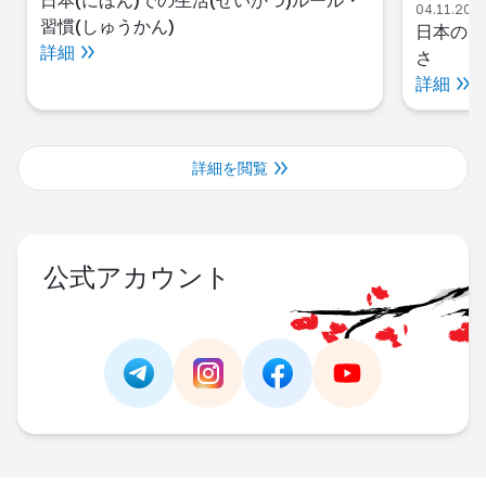
04.11.2025
習慣(しゅうかん)
日本の1
詳細
さ
詳細
詳細を閲覧
公式アカウント
Link -
https://t.me/JAPAN_CAREER_PORTA
Link -
https://www.instagram.com/
Link -
https://www.facebo
Link -
https://ww