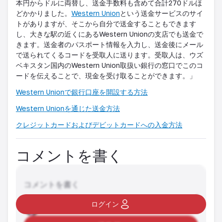
本円からドルに両替し、送金手数料も含めて合計
270
ドルほ
どかかりました
。
Western Union
という送金サービスのサイ
トがありますが、そこから自分で送金することもできます
し、大きな駅の近くにある
Western Union
の支店でも送金で
きます。送金者のパスポート情報を入力し、送金後にメール
で送られてくるコードを受取人に送ります。受取人は、ウズ
ベキスタン国内の
Western Union
取扱い銀行の窓口でこのコ
ードを伝えることで、現金を受け取ることができます。」
Western Union
で銀行口座を開設する方
法
Western Union
を通じた送金方
法
クレジットカードおよびデビットカードへの入金方
法
コメントを書く
コメントを書く
ログイン