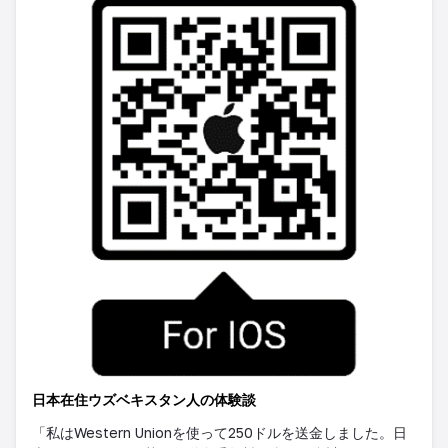
日本在住ウズベキスタン人の体験
談
「私は
Western Union
を使って
250
ドルを送金しました。日