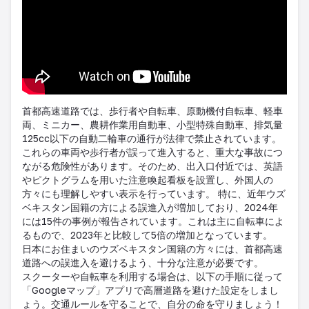
首都高速道路では、歩行者や自転車、原動機付自転車、軽車
両、ミニカー、農耕作業用自動車、小型特殊自動車、排気量
125cc以下の自動二輪車の通行が法律で禁止されています。
これらの車両や歩行者が誤って進入すると、重大な事故につ
ながる危険性があります。​そのため、出入口付近では、英語
やピクトグラムを用いた注意喚起看板を設置し、外国人の
方々にも理解しやすい表示を行っています。 特に、近年ウズ
ベキスタン国籍の方による誤進入が増加しており、2024年
には15件の事例が報告されています。​これは主に自転車によ
るもので、2023年と比較して5倍の増加となっています。​
日本にお住まいのウズベキスタン国籍の方々には、首都高速
道路への誤進入を避けるよう、十分な注意が必要です。
スクーターや自転車を利用する場合は、以下の手順に従って
「Googleマップ」アプリで高層道路を避けた設定をしまし
ょう。交通ルールを守ることで、自分の命を守りましょう！