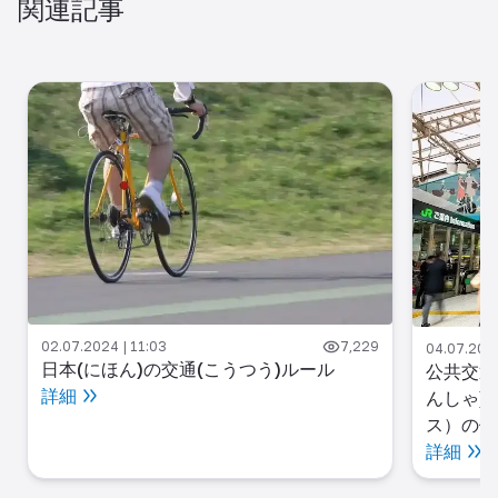
関連記事
02.07.2024 | 11:03
7,229
04.07.2024
日本(にほん)の交通(こうつう)ルール
公共交通
詳細
んしゃ)
ス）の使
詳細