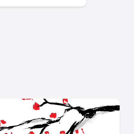
L
japan_career_portal/
ok.com/people/JAPAN-Career-Portal/61559298473178/
w.youtube.com/channel/UC6Ir7IOx7PpO83LthvphPVA