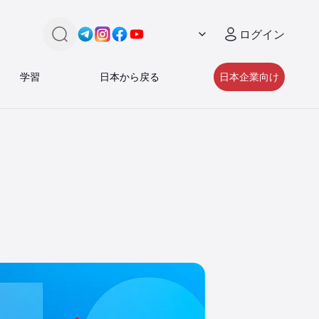
ログイン
検索
Link -
Link -
https://t.me/JAPAN_CAREER_PORTA
Link -
https://www.instagram.com/japan_
Link -
https://www.facebook.com/pe
https://www.youtube.com/
学習
日本から戻る
日本企業向け