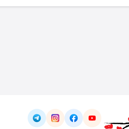
Link -
https://t.me/JAPAN_CAREER_PORTA
Link -
https://www.instagram.com/
Link -
https://www.facebo
Link -
https://ww