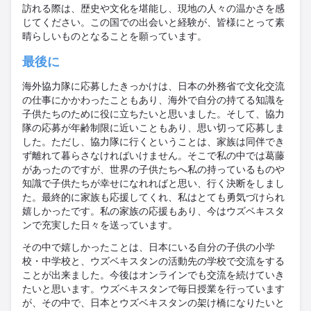
訪れる際は、歴史や文化を堪能し、現地の人々の温かさを感
じてください。この国での出会いと経験が、皆様にとって素
晴らしいものとなることを願っています。
最後に
海外協力隊に応募したきっかけは、日本の外務省で文化交流
の仕事にかかわったこともあり、海外で自分の持てる知識を
子供たちのために役に立ちたいと思いました。そして、協力
隊の応募が年齢制限に近いこともあり、思い切って応募しま
した。ただし、協力隊に行くということは、家族は同伴でき
ず離れて暮らさなければいけません。そこで私の中では葛藤
があったのですが、世界の子供たちへ私の持っているものや
知識で子供たちが幸せになれればと思い、行く決断をしまし
た。最終的に家族も応援してくれ、私はとても勇気づけられ
嬉しかったです。私の家族の応援もあり、今はウズベキスタ
ンで充実した日々を送っています。
その中で嬉しかったことは、日本にいる自分の子供の小学
校・中学校と、ウズベキスタンの活動先の学校で交流をする
ことが出来ました。今後はオンラインでも交流を続けていき
たいと思います。ウズベキスタンで毎日授業を行っています
が、その中で、日本とウズベキスタンの架け橋になりたいと