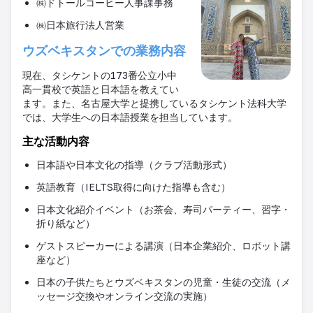
㈱ドトールコーヒー人事課事務
㈱日本旅行法人営業
ウズベキスタンでの業務内容
現在、タシケントの
173
番公立小中
高一貫校で英語と日本語を教えてい
ます。また、名古屋大学と提携しているタシケント法科大学
では、大学生への日本語授業を担当しています。
主な活動内容
日本語や日本文化の指導（クラブ活動形式）
英語教育（
IELTS
取得に向けた指導も含む）
日本文化紹介イベント（お茶会、寿司パーティー、習字・
折り紙など）
ゲストスピーカーによる講演（日本企業紹介、ロボット講
座など）
日本の子供たちとウズベキスタンの児童・生徒の交流（メ
ッセージ交換やオンライン交流の実施）