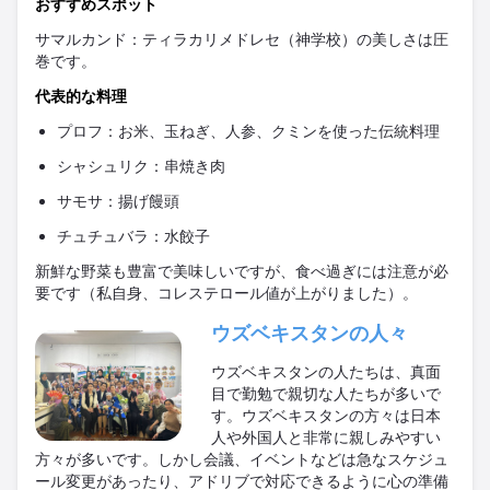
おすすめスポット
サマルカンド：ティラカリメドレセ（神学校）の美しさは圧
巻です。
代表的な料理
プロフ：お米、玉ねぎ、人参、クミンを使った伝統料理
シャシュリク：串焼き肉
サモサ：揚げ饅頭
チュチュバラ：水餃子
新鮮な野菜も豊富で美味しいですが、食べ過ぎには注意が必
要です（私自身、コレステロール値が上がりました）。
ウズベキ
スタンの人々
ウズベキスタンの人たちは、
真
面
目で勤勉で親切な人たちが多いで
す。ウズベキスタンの方
々
は日本
人や外
国
人と非常に親しみやすい
方
々
が多いです。しかし
会
議、イベントなどは急なスケジュ
ー
ル
変
更があったり、アドリブで
対応
できるように心の準備