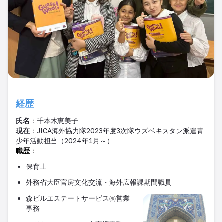
経歴
氏名
：千本木恵美子
現在
：
JICA
海外協力隊
2023
年度
3
次隊ウズベキスタン派遣青
少年活動担当（
2024
年
1
月～）
職歴
：
保育士
外務省大臣官房文化交流・海外広報課期間職員
森ビルエステートサービス㈱営業
事務