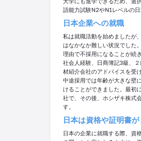
大学にも進学できるため、選
語能力試験
N2
や
N1
レベルの日
日本企業への就職
私は就職活動を始めましたが
はなかなか難しい状況でした
理由で不採用になることが続
社会人経験、日商簿記
3
級、２
材紹介会社のアドバイスを受
中途採用では年齢が大きな壁
けることができました。最初
社で、その後、ホシザキ株式
す。
日本は資格や証明書が
日本の企業に就職する際、資