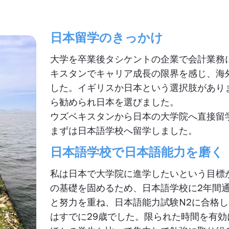
日本留学のきっかけ
大学を卒業後タシケントの企業で会計業務
キスタンでキャリア成長の限界を感じ、海
した。イギリスか日本という選択肢があり
ら勧められ日本を選びました。
ウズベキスタンから日本の大学院へ直接留
まずは日本語学校へ留学しました。
日本語学校で日本語能力を磨く
私は日本で大学院に進学したいという目標
の基礎を固めるため、日本語学校に
2
年間
と努力を重ね、日本語能力試験
N2
に合格し
はすでに
29
歳でした。限られた時間を有効