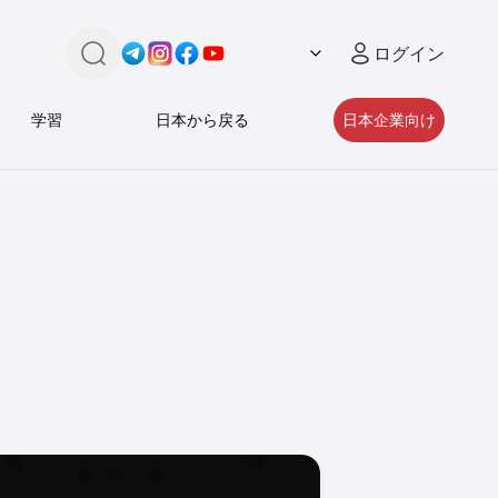
ログイン
検索
Link -
Link -
https://t.me/JAPAN_CAREER_PORTA
Link -
https://www.instagram.com/japan_
Link -
https://www.facebook.com/pe
https://www.youtube.com/
学習
日本から戻る
日本企業向け