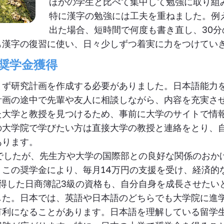
ほかの学生と比べて集中して勉強に取り組
特に漢字の勉強には工夫を重ねました。例
出た場合、短時間で何度も書き直し、30
も漢字の復習に使い、日々少しずつ着実に力をつけてい
奨学金獲得
まず研究計画を作成する必要がありました。日本語能力
計画の途中で先輩や友人に相談しながら、内容を充実さ
た大学と教授を見つけるため、事前に大学のサイトで情
の大学院で学びたい方は直接大学の教授と連絡をとり、
あります。
でしたが、先生方や大学の国際部との良好な関係のおか
。この奨学金により、毎月
14
万円の支援を受け、経済的
得した日商簿記
3
級の資格も、自分自身を成長させたい
した。日本では、英語や日本語のどちらでも大学院に進
有利になることがあります。日本語を理解している留学