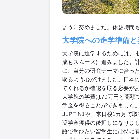
ように努めました。休憩時間
大学院への進学準備と
大学院に進学するためには、
成もスムーズに進みました。
に、自分の研究テーマに合っ
取るよう心がけました。日本
てくれるか確認を取る必要が
大学院の学費は
70
万円と高額
学金を得ることができました
JLPT N1
や、来日後
1
カ月で取
奨学金獲得の後押しになりま
語で学びたい留学生には特に