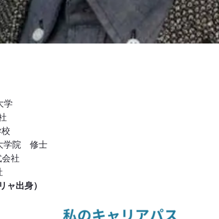
大学
社
学校
大学院 修士
式会社
社
リャ出身）