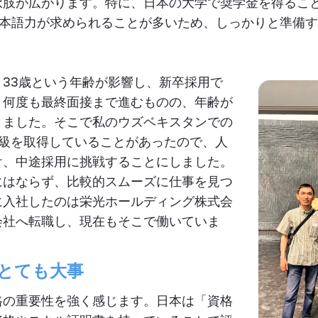
択肢が広がります。特に、日本の大学で奨学金を得るこ
本語力が求められることが多いため、しっかりと準備す
、
33
歳という年齢が影響し、新卒採用で
。何度も最終面接まで進むものの、年齢が
きました。そこで私のウズベキスタンでの
級を取得していることがあったので、人
け、中途採用に挑戦することにしました。
にはならず、比較的スムーズに仕事を見つ
に入社したのは栄光ホールディング株式会
会社へ転職し、現在もそこで働いていま
とても大事
格の重要性を強く感じます。日本は「資格