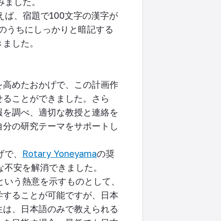
みました。
えば、宿題で
100
文字の漢字が
分のうちにしっかりと暗記する
きました。
を高めたおかげで、この計画作
せることができました。さら
報を調べ、適切な教授と連絡を
自分の研究テーマをサポートし
げで、
Rotary Yoneyama
の奨
な不安を解消できました。
という熱意を示すものとして、
学することが可能ですが、日本
生は、日本語のみで教えられる