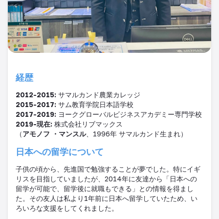
経歴
2012-2015:
サマルカンド農業カレッジ
2015-2017:
サム教育学院日本語学校
2017-2019:
ヨークグローバルビジネスアカデミー専門学校
2019-
現在
:
株式会社リブマックス
（
アモノフ ・マンスル
、
1996
年 サマルカンド生まれ）
日本への留学について
子供の頃から、先進国で勉強することが夢でした。特にイギ
リスを目指していましたが、
2014
年に友達から「日本への
留学が可能で、留学後に就職もできる」との情報を得まし
た。その友人は私より
1
年前に日本へ留学していたため、い
ろいろな支援をしてくれました。