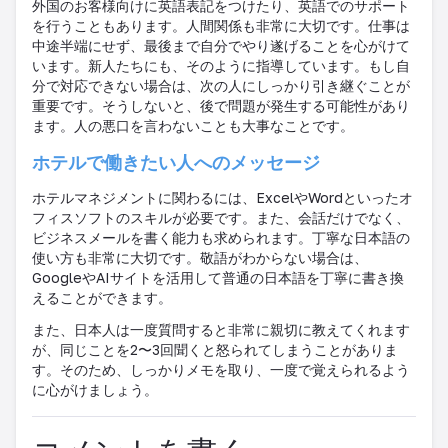
外国のお客様向けに英語表記をつけたり、英語でのサポート
を行うこともあります。人間関係も非常に大切です。仕事は
中途半端にせず、最後まで自分でやり遂げることを心がけて
います。新人たちにも、そのように指導しています。もし自
分で対応できない場合は、次の人にしっかり引き継ぐことが
重要です。そうしないと、後で問題が発生する可能性があり
ます。人の悪口を言わないことも大事なことです。
ホテルで働きたい人へのメッセージ
ホテルマネジメントに関わるには、
Excel
や
Word
といったオ
フィスソフトのスキルが必要です。また、会話だけでなく、
ビジネスメールを書く能力も求められます。丁寧な日本語の
使い方も非常に大切です。敬語がわからない場合は、
Google
や
AI
サイトを活用して普通の日本語を丁寧に書き換
えることができます。
また、日本人は一度質問すると非常に親切に教えてくれます
が、同じことを
2
〜
3
回聞くと怒られてしまうことがありま
す。そのため、しっかりメモを取り、一度で覚えられるよう
に心がけましょう。