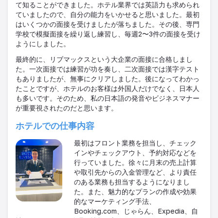
て知ることができました。ホテル業界では英語力も求められ
ていましたので、自分の能力をいかせると思いました。最初
はいくつかの面接を受けましたが落ちました。その後、専門
学校で模擬面接を繰り返し練習し、毎週
2
〜
3
件の面接を受け
ようにしました。
最終的に、リブマックスという大企業の面接に合格しまし
た。一次面接では練習が功を奏し、二次面接では漢字テスト
もありましたが、無事にクリアしました。後になってわかっ
たことですが、ホテルのお客様は外国人だけでなく、日本人
も多いです。そのため、私の日本語の発音やビジネスマナー
が重要視されたのだと思います。
ホテルでの仕事内容
最初はフロント業務を担当し、チェック
インやチェックアウト、予約対応などを
行っていました。徐々に月末の売上計算
や取引先からの入金管理など、より責任
のある業務も担当するようになりまし
た。また、魅力的なプランの作成や効果
的なマーケティング手法、
Booking.com
、じゃらん、
Expedia
、自