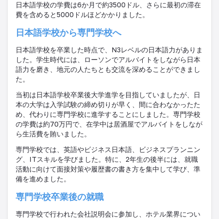
日本語学校の学費は
6
か月で約
3500
ドル、さらに最初の滞在
費を含めると
5000
ドルほどかかりました。
日本語学校から専門学校へ
日本語学校を卒業した時点で、
N3
レベルの日本語力がありま
した。学生時代には、ローソンでアルバイトをしながら日本
語力を磨き、地元の人たちとも交流を深めることができまし
た。
当初は日本語学校卒業後大学進学を目指していましたが、日
本の大学は入学試験の締め切りが早く、間に合わなかったた
め、代わりに専門学校に進学することにしました。専門学校
の学費は約
70
万円で、在学中は居酒屋でアルバイトをしなが
ら生活費を賄いました。
専門学校では、英語やビジネス日本語、ビジネスプランニン
グ、
IT
スキルを学びました。特に、
2
年生の後半には、就職
活動に向けて面接対策や履歴書の書き方を集中して学び、準
備を進めました。
専門学校卒業後の就職
専門学校で行われた会社説明会に参加し、ホテル業界につい