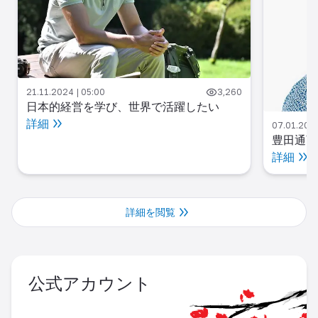
21.11.2024 | 05:00
3,260
日本的経営を学び、世界で活躍したい
詳細
07.01.2025
豊田通商
詳細
詳細を閲覧
公式アカウント