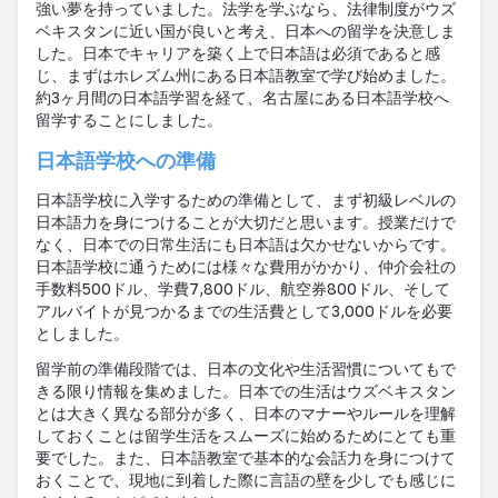
強い夢を持っていました。法学を学ぶなら、法律制度がウズ
ベキスタンに近い国が良いと考え、日本への留学を決意しま
した。日本でキャリアを築く上で日本語は必須であると感
じ、まずはホレズム州にある日本語教室で学び始めました。
約
3
ヶ月間の日本語学習を経て、名古屋にある日本語学校へ
留学することにしました。
日本語学校への準備
日本語学校に入学するための準備として、まず初級レベルの
日本語力を身につけることが大切だと思います。授業だけで
なく、日本での日常生活にも日本語は欠かせないからです。
日本語学校に通うためには様々な費用がかかり、仲介会社の
手数料
500
ドル、学費
7,800
ドル、航空券
800
ドル、そして
アルバイトが見つかるまでの生活費として
3,000
ドルを必要
としました。
留学前の準備段階では、日本の文化や生活習慣についてもで
きる限り情報を集めました。日本での生活はウズベキスタン
とは大きく異なる部分が多く、日本のマナーやルールを理解
しておくことは留学生活をスムーズに始めるためにとても重
要でした。また、日本語教室で基本的な会話力を身につけて
おくことで、現地に到着した際に言語の壁を少しでも感じに