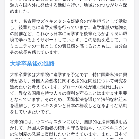
魅力を国内外に発信する活動を行い、地域とのつながりを深
めました。
また、名古屋ウズベキスタン友好協会の学生担当として活動
し、後輩たちに進学支援を行っています。進学相談や勉強会
の開催など、これから日本に留学する後輩たちがより良い環
境で学べるようサポートしています。この活動を通じて、コ
ミュニティの一員としての責任感を感じるとともに、自分自
身の成長も感じています。
大学卒業後の進路
大学卒業後は大学院に進学する予定です。特に国際私法に興
味があり、外国人労働者に関する法的な問題について研究を
進めたいと考えています。グローバル化が進む現代におい
て、異なる国籍を持つ人々の権利を守ることはますます重要
となっています。そのため、国際私法を通じて法的な枠組み
を理解し、ウズベキスタンと日本の橋渡しとなるような活動
をしていきたいです。
将来的には、ウズベキスタンに戻り、国際的な法律知識を活
かして、外国人労働者の権利を守る活動や、ウズベキスタン
の法制度の発展に貢献したいと考えています。また、日本で