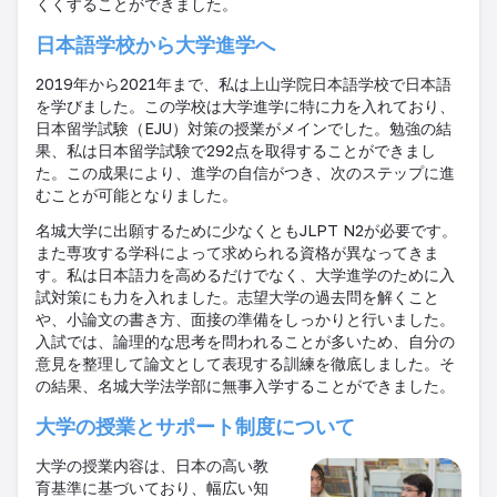
くくすることができました。
日本語学校から大学進学へ
2019
年から
2021
年まで、私は上山学院日本語学校で日本語
を学びました。この学校は大学進学に特に力を入れており、
日本留学試験（
EJU
）対策の授業がメインでした。勉強の結
果、私は日本留学試験で
292
点を取得することができまし
た。この成果により、進学の自信がつき、次のステップに進
むことが可能となりました。
名城大学に出願するために少なくとも
JLPT N2
が必要です。
また専攻する学科によって求められる資格が異なってきま
す。私は日本語力を高めるだけでなく、大学進学のために入
試対策にも力を入れました。志望大学の過去問を解くこと
や、小論文の書き方、面接の準備をしっかりと行いました。
入試では、論理的な思考を問われることが多いため、自分の
意見を整理して論文として表現する訓練を徹底しました。そ
の結果、名城大学法学部に無事入学することができました。
大学の授業とサポート制度について
大学の授業内容は、日本の高い教
育基準に基づいており、幅広い知