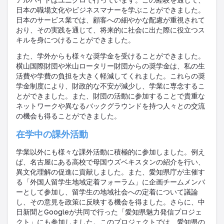
日本の職場文化やビジネスマナーを学ぶことができました。
日本のサービス業では、顧客への細やかな配慮が重視されて
おり、その実践を通じて、将来的に社会に出た際に役立つス
キルを身につけることができました。
また、学外からも様々な奨学金を受けることができました。
横山国際財団や米山ロータリー財団からの奨学金は、私の生
活費や学費の負担を大きく軽減してくれました。これらの奨
学金制度により、財政的な不安が減少し、学業に専念するこ
とができました。また、財団の活動に参加することで貴重な
ネットワークや異なるバックグラウンドを持つ人々との交流
の機会も得ることができました。
在学中の課外活動
学業以外にも様々な課外活動に積極的に参加しました。例え
ば、名古屋にある高校で母国ウズベキスタンの紹介を行い、
異文化理解の促進に貢献しました。また、愛知県庁が主催す
る「外国人留学生地域定着フォーラム」に企画チームメンバ
ーとして参加し、留学生の地域社会への定着について議論
し、その意見を政策に反映する機会を得ました。
さらに、中
日新聞と
Google
が共同で行った「愛知県魅力発信プロジェ
クト」にも参加しました。このプロジェクトでは、愛知県の