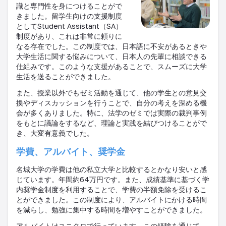
識と専門性を身につけることがで
きました。留学生向けの支援制度
として
Student Assistant
（
SA
）
制度があり、これは非常に頼りに
なる存在でした。この制度では、日本語に不安があるときや
大学生活に関する悩みについて、日本人の先輩に相談できる
仕組みです。このような支援があることで、スムーズに大学
生活を送ることができました。
また、授業以外でもゼミ活動を通じて、他の学生との意見交
換やディスカッションを行うことで、自分の考えを深める機
会が多くありました。特に、法学のゼミでは実際の裁判事例
をもとに議論をするなど、理論と実践を結びつけることがで
き、大変有意義でした。
学費、アルバイト、奨学金
名城大学の学費は他の私立大学と比較するとかなり安いと感
じています。年間約
64
万円です。また、成績基準に基づく学
内奨学金制度を利用することで、学費の半額免除を受けるこ
とができました。この制度により、アルバイトにかける時間
を減らし、勉強に集中する時間を増やすことができました。
アルバイトはユニクロで行っています。この経験を通じて、