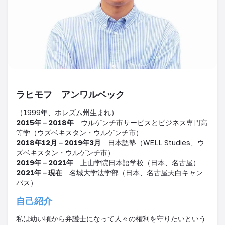
ラヒモフ アンワルベック
（
1999
年、ホレズム州生まれ）
2015年－2018年
ウルゲンチ市サービスとビジネス専門高
等学（ウズベキスタン・ウルゲンチ市）
20
18
年
12
月
－2019
年
3
月
日本語塾（
WELL Studies
、ウ
ズベキスタン・ウルゲンチ市）
2019年－2021年
上山学院日本語学校（日本、名古屋）
2021
年
－
現在
名城大学法学部（日本、名古屋天白キャン
パス）
自己紹介
私は幼い頃から弁護士になって人々の権利を守りたいという