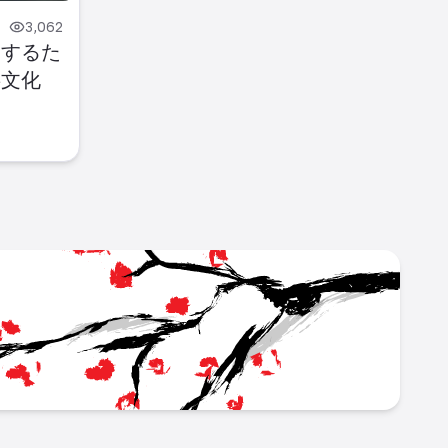
3,062
功するた
事文化
L
japan_career_portal/
ok.com/people/JAPAN-Career-Portal/61559298473178/
w.youtube.com/channel/UC6Ir7IOx7PpO83LthvphPVA