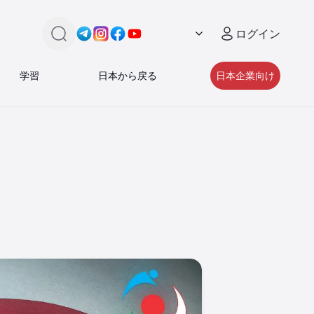
ログイン
検索
Link -
Link -
https://t.me/JAPAN_CAREER_PORTA
Link -
https://www.instagram.com/japan_
Link -
https://www.facebook.com/pe
https://www.youtube.com/
学習
日本から戻る
日本企業向け