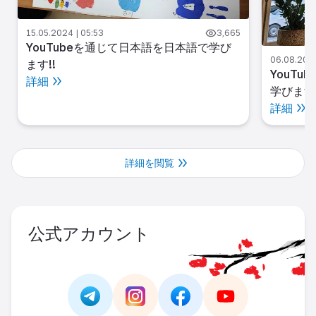
15.05.2024 | 05:53
3,665
YouTubeを通じて日本語を日本語で学び
06.08.2024
ます!!
YouT
詳細
学びます!
詳細
詳細を閲覧
公式アカウント
Link -
https://t.me/JAPAN_CAREER_PORTA
Link -
https://www.instagram.com/
Link -
https://www.facebo
Link -
https://ww