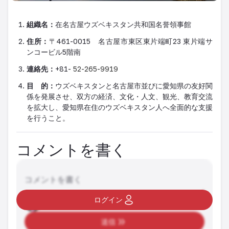
組織名：
在名古屋ウズベキスタン共和国名誉領事館
住所：
〒
461-0015
名古屋市東区東片端町
23
東片端サ
ンコービル
5
階南
連絡先：
+81-
52-265-9919
目 的
：
ウズベキスタンと名古屋市並びに愛知県の友好関
係を発展させ、双方の経済、文化・人文、観光、教育交流
を拡大し、愛知県在住のウズベキスタン人へ全面的な支援
を行うこと。
コメントを書く
コメントを書く
ログイン
送信