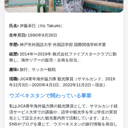
氏名:
伊藤卓巳（Ito Takumi）
生年月日:
1990年9月26日
学歴:
神戸市外国語大学 外国語学部 国際関係学科卒業
経歴:
2014年〜2019年 株式会社ファイブスタークラブに勤
務し、海外ツアーの販売・企画を担当。
趣味:
旅行、サッカー観戦
現職:
JICA青年海外協力隊 観光隊員（サマルカンド、2019
年12月3日～2020年4月2日、2022年11月2日～現在）
ウズベキスタンで関わっている事業
私はJICA青年海外協力隊の観光隊員として、サマルカンド経
済サービス大学での講義や、語学や観光学を学ぶ学生の実習
先として設立された観光案内所で活動しています。また、
SNSやブログを通じて、ウズベキスタンの旅行情報を発信し