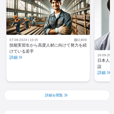
07.08.2024 | 10:15
2,809
技能実習生から高度人材に向けて努力を続
けている若手
16.09.2024
詳細
日本人の
設
詳細
詳細を閲覧