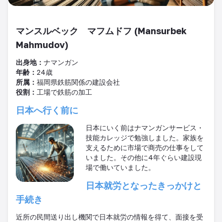
マンスルベック マフムドフ (Mansurbek
Mahmudov)
出身地：
ナマンガン
年齢：
24
歳
所属：
福岡県鉄筋関係の建設会社
役割：
工場で鉄筋の加工
日本へ行く前に
日本にいく前はナマンガンサービス・
技能カレッジで勉強しました。家族を
支えるために市場で商売の仕事をして
いました。その他に
4
年ぐらい建設現
場で働いていました。
日本就労となったきっかけと
手続き
近所の民間送り出し機関で日本就労の情報を得て、面接を受