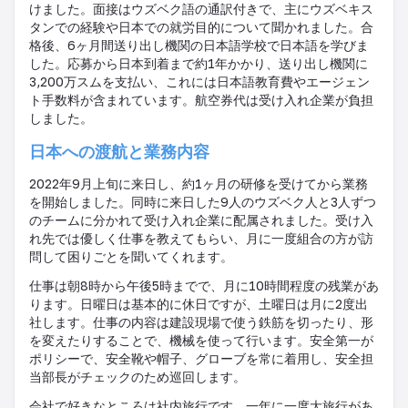
けました。面接はウズベク語の通訳付きで、主にウズベキス
タンでの経験や日本での就労目的について聞かれました。合
格後、
6
ヶ月間送り出し機関の日本語学校で日本語を学びま
した。応募から日本到着まで約
1
年かかり、送り出し機関に
3,200
万スムを支払い、これには日本語教育費やエージェン
ト手数料が含まれています。航空券代は受け入れ企業が負担
しました。
日本への渡航と業務内容
2022
年
9
月上旬に来日し、約
1
ヶ月の研修を受けてから業務
を開始しました。同時に来日した
9
人のウズベク人と
3
人ずつ
のチームに分かれて受け入れ企業に配属されました。受け入
れ先では優しく仕事を教えてもらい、月に一度組合の方が訪
問して困りごとを聞いてくれます。
仕事は朝
8
時から午後
5
時までで、月に
10
時間程度の残業があ
ります。日曜日は基本的に休日ですが、土曜日は月に
2
度出
社します。仕事の内容は建設現場で使う鉄筋を切ったり、形
を変えたりすることで、機械を使って行います。安全第一が
ポリシーで、安全靴や帽子、グローブを常に着用し、安全担
当部長がチェックのため巡回します。
会社で好きなところは社内旅行です。一年に一度大旅行があ