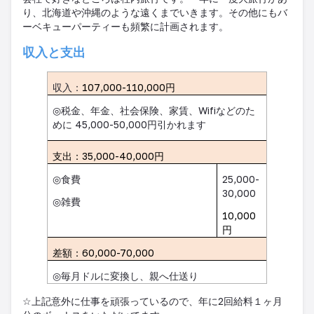
り、北海道や沖縄のような遠くまでいきます。その他にもバ
ーベキューパーティーも頻繁に計画されます。
収入と支出
収入：
107,000-110,000
円
◎
税金、年金、社会保険、家賃、
Wifi
などのた
めに
45,000-50,000
円引かれます
支出：
35,000-40,000
円
◎
食費
25,000-
30,000
◎
雑費
10,000
円
差額：
60,000-70,000
◎
毎月ドルに変換し、親へ仕送り
☆
上記意外に仕事を頑張っているので、年に
2
回給料１ヶ月