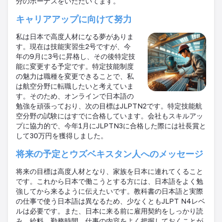
分のボーナスをいただいてます。
キャリアアップに向けて努力
私は日本で高度人材になる夢がありま
す。現在は技能実習生
2
号ですが、今
年の
9
月に
3
号に昇格し、その後特定技
能に変更する予定です。特定技能制度
の魅力は職種を変更できることで、私
は航空分野に転職したいと考えていま
す。そのため、オンラインで日本語の
勉強を頑張っており、次の目標は
JLPT
N2
です。特定技能航
空分野の試験にはすでに合格しています。会社もスキルアッ
プに協力的で、今年
1
月に
JLPT
N3
に合格した際には社長賞と
して
30
万円を獲得しました。
将来の予定とウズベキスタン人へのメッセージ
将来の目標は高度人材となり、家族を日本に連れてくること
です。これから日本で働こうとする方には、日本語をよく勉
強してから来るように伝えたいです。教科書の日本語と実際
の仕事で使う日本語は異なるため、少なくとも
JLPT N4
レベ
ルは必要です。また、日本に来る前に雇用契約をしっかり読
み、給料、勤務時間、仕事の内容をよく把握しておくことが