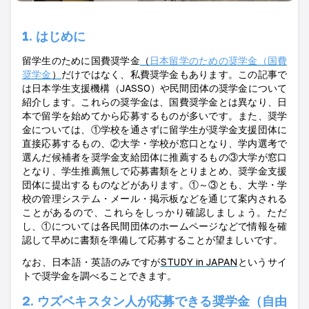
1.
はじめに
留学生のために国費奨学金
（
日本留学のための奨学金（国費
奨学金
）
だけではなく、私費奨学金もあります。この記事で
は日本学生支援機構（
JASSO
）や民間団体の奨学金について
紹介します。これらの奨学金は、国費奨学金とは異なり、日
本で留学を始めてから応募するものが多いです。また、奨学
金については、①学校を通さずに留学生が奨学金支援団体に
直接応募するもの、②大学・学校が窓口となり、学内選考で
選んだ候補者を奨学金支給団体に推薦するもの③大学が窓口
となり、学生推薦無しで応募書類をとりまとめ、奨学金支援
団体に提出するものなどがあります。①～③とも、大学・学
校の管理システム・メール・掲示板などを通じて案内される
ことがあるので、これらをしっかり確認しましょう。ただ
し、①については各民間団体のホームページなどで情報を確
認して早めに書類を準備して応募することが望ましいです。
なお、日本語・英語のみですが
STUDY in JAPAN
というサイ
トで奨学金を調べることできます。
2. ウズベキスタン人が応募できる奨学金（自由