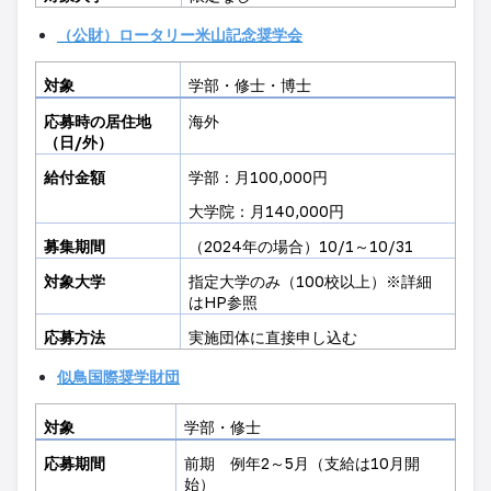
（公財）ロータリー米山記念奨学会
対象
学部・修士・博
士
応募時の居住地
海外
（日
/
外）
給付金額
学部：月
100,000
円
大学院：月
140,000
円
募集期間
（2024
年の場合）
10/1
～
10/31
対象大学
指定大学のみ（
100
校以上）※詳細
は
HP
参照
応募方法
実施団体に直接申し込
む
似鳥国際奨学財団
対象
学部・修士
応募期間
前期 例年
2
～
5
月（支給は
10
月開
始）