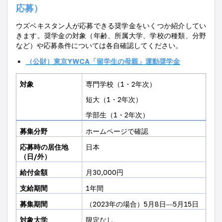
応募）
ウズベキスタン人が応募できる奨学金をいくつか紹介してい
きます。奨学金の対象（年齢、所属大学、学校の種類、分野
など）や応募条件については各自確認してください。
（公財）東京
YWCA
「留学生の母親」運動奨学金
対象
専門学校（
1
・
2
年次）
短大（
1
・
2
年次）
学部生（
1
・
2
年次）
募集分野
ホームページで確認
応募時の居住地
日本
（日
/
外）
給付金額
月
30,000
円
支給期間
1
年間
募集期間
（2023
年の場合）
5
月
8
日―
5
月
15
日
対象大学
限定なし