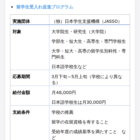
留学生受入れ促進プログラム
実施団体
（独）日本学生支援機構（
JASSO
）
対象
大学院生・研究生
（
大学院）
学部生・短大生・高専生・専門学校生
大学・短大・高専の留学生別科性・専
門科生
日本語学校生など
応募期間
3
月下旬～
5
月上旬
（
学校により異な
る）
給付金額
月
48,000
円
日本語学校生は月
30,000
円
支給条件
学校の推薦
留学の在留資格を有すること
受給年度の成績基準を満たすこと
な
ど