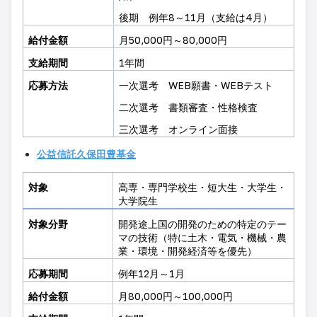
後期 例年
8
～
11
月（支給は
4
月）
給付金額
月
50,000
円～
80,000
円
支給期間
1
年間
応募方法
一次選考
WEB
願書・
WEB
テスト
二次選考 書類審査・性格検査
三次選考 オンライン面接
公益信託久保田豊基金
対象
高専・専門学校生・短大生・大学生・
大学院生
対象分野
開発途上国の開発のための特定のテー
マの技術（特に土木・電気・機械・農
業・環境・開発経済等を優先）
応募期間
例年
12
月～
1
月
給付金額
月
80,000
円～
100,000
円