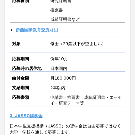
応募書類
研究計画書
推薦書
成績証明書など
伊藤国際教育交流財団
対象
修士（
29
歳以下が望ましい）
応募期間
例年
10
月
応募時の居住地
日本国内
給付金額
月
180,000
円
支給期間
2
年以内
応募書類
申請書・推薦書・成績証明書・エッセ
イ・研究テーマ等
3. JASSO
奨学金
日本学生支援機構（
JASSO
）の奨学金は自由応募ではなく、
大学・学校を通じて応募します。