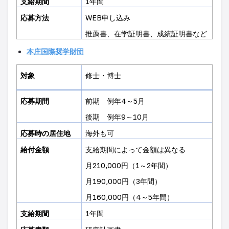
支給期間
1
年間
応募方法
WEB
申し込み
推薦書
、
在学証明書、成績証明書など
本庄国際奨学財団
対象
修士・博士
応募期間
前期 例年
4
～
5
月
後期 例年
9
～
10
月
応募時の居住地
海外も可
給付金額
支給期間によって金額は異なる
月
210,000
円（
1
～
2
年間）
月
190,000
円（
3
年間）
月
160,000
円（
4
～
5
年間）
支給期間
1
年間