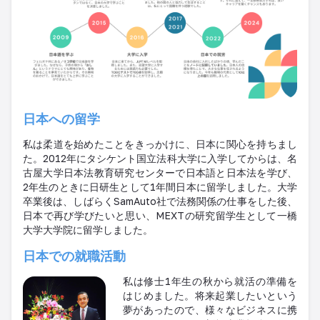
日本への留学
私は柔道を始めたことをきっかけに、日本に関心を持ちまし
た。
2012
年にタシケント国立法科大学に入学してからは、名
古屋大学日本法教育研究センターで日本語と日本法を学び、
2
年生のときに日研生として
1
年間日本に留学しました。大学
卒業後は、しばらく
SamAuto
社で法務関係の仕事をした後、
日本で再び学びたいと思い、
MEXT
の研究留学生として一橋
大学大学院に留学しました。
日本での就職活動
私は修士
1
年生の秋から就活の準備を
はじめました。将来起業したいという
夢があったので、様々なビジネスに携