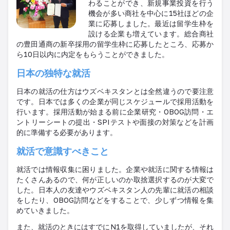
わることができ、新規事業投資を行う
機会が多い商社を中心に
15
社ほどの企
業に応募しました。最近は留学生枠を
設ける企業も増えています。総合商社
の豊田通商の新卒採用の留学生枠に応募したところ、応募か
ら
10
日以内に内定をもらうことができました。
日本の独特な就活
日本の就活の仕方はウズベキスタンとは全然違うので要注意
です。日本では多くの企業が同じスケジュールで採用活動を
行います。採用活動が始まる前に企業研究・
OBOG
訪問・エ
ントリーシートの提出・
SPI
テストや面接の対策などを計画
的に準備する必要があります。
就活で意識すべきこと
就活では情報収集に困りました。企業や就活に関する情報は
たくさんあるので、何が正しいのか取捨選択するのが大変で
した。日本人の友達やウズベキスタン人の先輩に就活の相談
をしたり、
OBOG
訪問などをすることで、少しずつ情報を集
めていきました。
また、就活のときにはすでに
N1
を取得していましたが、それ