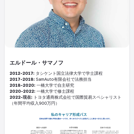
エルドール・サマノフ
2012-2017:
タシケント国立法律大学で学士課程
2017-2018:
SamAuto
有限会社で法務担当
2018-2020:
一橋大学で自主研究
2020-2022:
一橋大学で修士課程
2022-
現在
:
トヨタ通商株式会社で国際貿易スペシャリスト
（年間平均収入
900
万円）