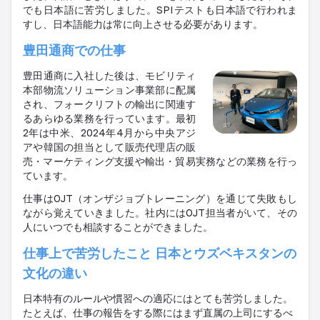
でも日本語に苦労しました。
SPI
テストも日本語で行われま
すし、日本語能力は常に向上させる必要があります。
豊田通商での仕事
豊田通商に入社した後は、モビリティ
本部物流ソリューション事業部に配属
され、フォークリフトの輸出に関連す
るあらゆる業務を行っています。最初
2
年は中米、
2024
年
4
月から中央アジ
アや韓国の担当として販売代理店の販
売・マーケティング支援や輸出・貿易実務などの業務を行っ
ています。
仕事は
OJT
（オンザジョブトレーニング）を通じて失敗もし
ながら覚えていきました。社内には
OJT
担当者がいて、その
人にいつでも相談することができました。
仕事上で苦労したこと 日本とウズベキスタンの
文化の違い
日本特有のルールや慣習への適応にはとても苦労しました。
たとえば、仕事の報告をする際にはまず直属の上司にするべ