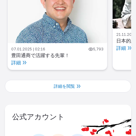
21.11.2024
日本的経
詳細
07.01.2025 | 02:16
5,793
豊田通商で活躍する先輩！
詳細
詳細を閲覧
公式アカウント