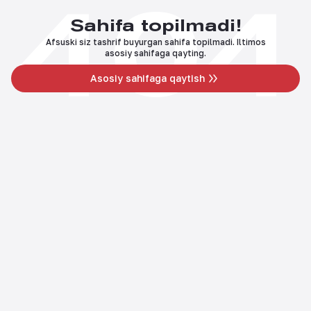
404
Sahifa topilmadi!
Afsuski siz tashrif buyurgan sahifa topilmadi. Iltimos
asosiy sahifaga qayting.
Asosiy sahifaga qaytish