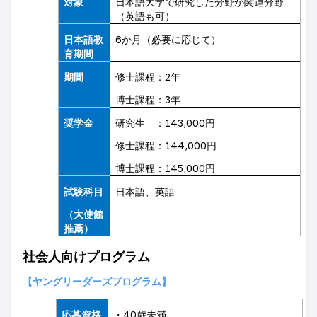
対象
日本語大学で研究した分野か関連分野
（英語も可）
日本語教
6
か月（必要に応じて）
育期間
期間
修士課程：
2
年
博士課程：
3
年
奨学金
研究生 ：
143,000
円
修士課程：
144,000
円
博士課程：
145,000
円
試験科目
日本語、英語
（大使館
推薦）
社会人向けプログラム
【ヤングリーダーズプログラム】
応募資格
・
40
歳未満