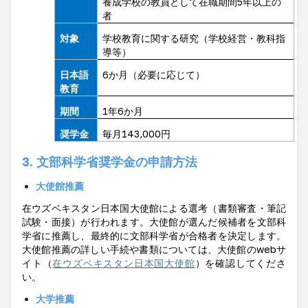
養成学校の教員として在職期間
5
年以上の
者
対象
学校教育に関する研究（学校経営・教科指
導等）
日本語
6
か月（必要に応じて）
教育
期間
1
年
6
か月
奨学金
毎月
143,000
円
3.
文部科学省奨学金の申請方法
大使館推薦
在ウズベキスタン日本国大使館による選考（書類審査・筆記
試験・面接）が行われます。大使館が選んだ候補者を文部科
学省に推薦し、最終的に文部科学省が合格者を決定します。
大使館推薦の詳しい手続や書類については、大使館の
web
サ
イト（
在ウズベキスタン日本国大使館
）を確認してくださ
い。
大学推薦