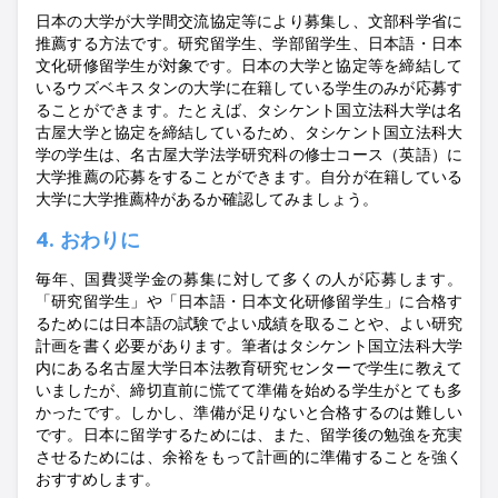
日本の大学が大学間交流協定等により募集し、文部科学省に
推薦する方法です。研究留学生、学部留学生、日本語・日本
文化研修留学生が対象です。日本の大学と協定等を締結して
いるウズベキスタンの大学に在籍している学生のみが応募す
ることができます。たとえば、タシケント国立法科大学は名
古屋大学と協定を締結しているため、タシケント国立法科大
学の学生は、名古屋大学法学研究科の修士コース（英語）に
大学推薦の応募をすることができます。自分が在籍している
大学に大学推薦枠があるか確認してみましょう。
4.
おわりに
毎年、国費奨学金の募集に対して多くの人が応募します。
「研究留学生」や「日本語・日本文化研修留学生」に合格す
るためには日本語の試験でよい成績を取ることや、よい研究
計画を書く必要があります。筆者はタシケント国立法科大学
内にある名古屋大学日本法教育研究センターで学生に教えて
いましたが、締切直前に慌てて準備を始める学生がとても多
かったです。しかし、準備が足りないと合格するのは難しい
です。日本に留学するためには、また、留学後の勉強を充実
させるためには、余裕をもって計画的に準備することを強く
おすすめします。