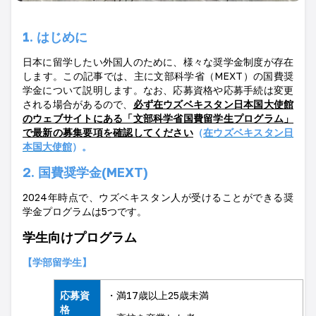
1.
はじめに
日本に留学したい外国人のために、様々な奨学金制度が存在
します。この記事では、主に文部科学省（
MEXT
）の国費奨
学金について説明します。なお、応募資格や応募手続は変更
される場合があるので、
必ず在ウズベキスタン日本国大使館
のウェブサイトにある「文部科学省国費留学生プログラム」
で最新の募集要項を確認してください
（
在ウズベキスタン日
本国大使館
）。
2.
国費奨学金
(MEXT)
2024
年時点で、ウズベキスタン人が受けることができる奨
学金プログラムは
5
つです。
学生向けプログラム
【学部留学生】
応募資
・満
17
歳以上
25
歳未満
格