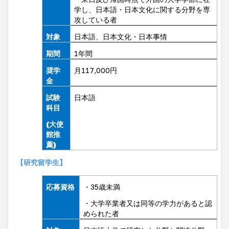
学し、日本語・日本文化に関する分野を専
攻している者
対象
日本語、日本文化・日本事情
期間
1
年間
奨学
月
117,000
円
金
試験
日本語
科目
(
大使
館推
薦
)
【研究留学生】
応募資格
・
35
歳未満
・大学卒業者又は同等の学力があると認
められた者