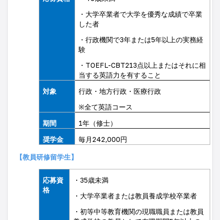
・大学卒業者で大学を優秀な成績で卒業
した者
・行政機関で
3
年または
5
年以上の実務経
験
・
TOEFL-CBT213
点以上またはそれに相
当する英語力を有すること
対象
行政・地方行政・医療行政
※
全て英語コース
期間
1
年（修士）
奨学金
毎月
242,000
円
【教員研修留学生】
応募資
・
35
歳未満
格
・大学卒業者または教員養成学校卒業者
・初等中等教育機関の現職職員または教員