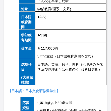
・高校を卒業した者
対象
学部教育
(
理系・文系
)
日本語
1
年間
教育期
間
学部教
4
年間
育期間
奨学金
月
117,000
円
5
年間支給（日本語教育期間を含む）
試験科
日本語、英語、数学、理科（
※
理系のみ化
目
学及び物理または生物のうち
2
科目選択）
(
大使館
推薦
)
【日本語・日本文化研修留学生】
応募
・満
18
歳以上
30
歳未満
資格
・来日及び帰国時点で外国の大学学部に在